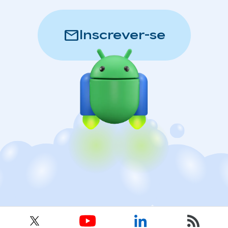
mail
Inscrever-se