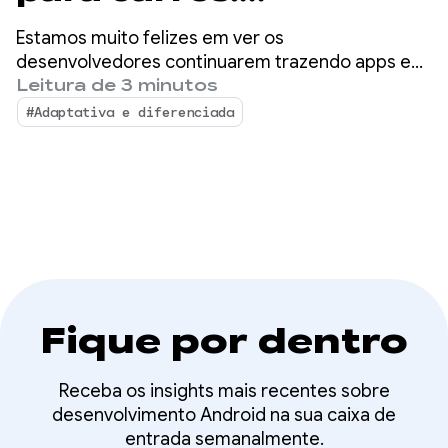
unificação de
Estamos muito felizes em ver os
plataformas e
desenvolvedores continuarem trazendo apps e
experiências para o Android para carros. No ano
Leitura de 3 minutos
experiências premium
passado, continuamos vendo um crescimento
#Adaptativa e diferenciada
forte e um bom momento no ecossistema de
apps no Android Auto e em carros com o Google
integrado.
Fique por dentro
Receba os insights mais recentes sobre
desenvolvimento Android na sua caixa de
entrada semanalmente.