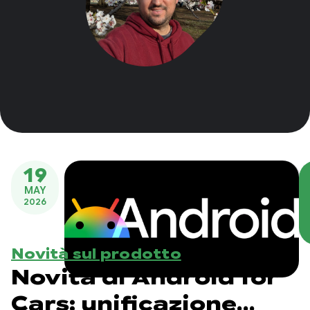
19
MAY
2026
Novità sul prodotto
Novità di Android for
Cars: unificazione