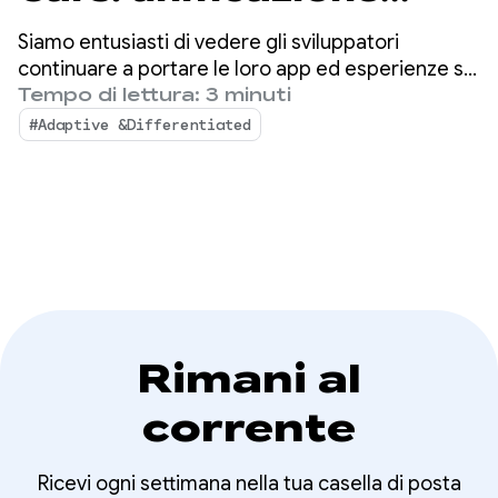
delle piattaforme e
Siamo entusiasti di vedere gli sviluppatori
sblocco di esperienze
continuare a portare le loro app ed esperienze su
Android for Cars. Nell'ultimo anno, abbiamo
Tempo di lettura: 3 minuti
premium
continuato a registrare una forte crescita e un
#Adaptive &Differentiated
forte slancio nell'ecosistema delle app su Android
Auto e sulle auto con Google integrato.
Rimani al
corrente
Ricevi ogni settimana nella tua casella di posta