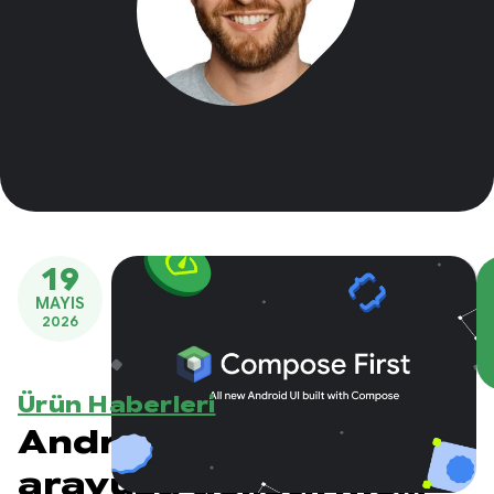
19
MAYIS
2026
Ürün Haberleri
Android kullanıcı
arayüzü geliştirme