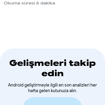
Compose modüllerinin 1.10 sürümü ve Material
Okuma süresi 6 dakika
3'ün 1.4 sürümü yer alıyor. Bu sürümlerle yeni
özellikler ekleniyor ve önemli performans
iyileştirmeleri yapılıyor.
Gelişmeleri takip
edin
Android geliştirmeyle ilgili en son analizleri her
hafta gelen kutunuza alın.