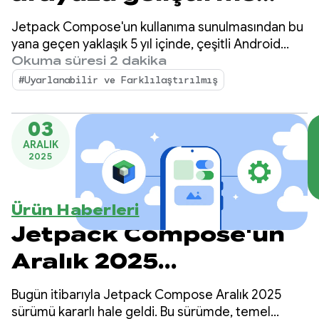
sürecinde öncelik
Jetpack Compose'un kullanıma sunulmasından bu
Compose'a verilir
yana geçen yaklaşık 5 yıl içinde, çeşitli Android
cihazlarda muhteşem kullanıcı arayüzleri
Okuma süresi 2 dakika
oluşturmak için ihtiyaç duyduğunuz tüm özellikleri,
#Uyarlanabilir ve Farklılaştırılmış
performansı ve araçları size sunmak üzere yatırım
yaptık.
03
ARALIK
2025
Ürün Haberleri
Jetpack Compose'un
Aralık 2025
sürümündeki
Bugün itibarıyla Jetpack Compose Aralık 2025
yenilikler
sürümü kararlı hale geldi. Bu sürümde, temel