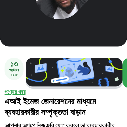
১৩
অক্টোবর
২০২৫
পণ্যের খবর
এআই ইমেজ জেনারেশনের মাধ্যমে
ব্যবহারকারীর সম্পৃক্ততা বাড়ান
আপনার অ্যাপে নিজস্ব ছবি যোগ করলে তা ব্যবহারকারীর