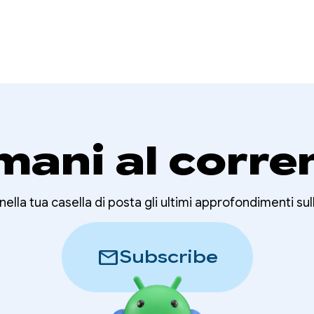
mani al corre
nella tua casella di posta gli ultimi approfondimenti sul
mail
Subscribe