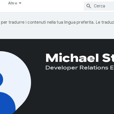
Altro
 per tradurre i contenuti nella tua lingua preferita. Le traduz
Michael St
Developer Relations 