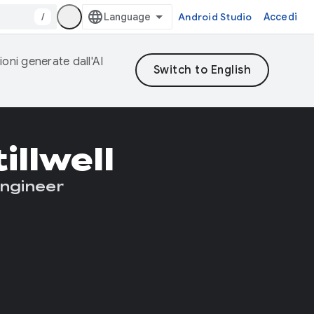
/
Android Studio
Accedi
ioni generate dall'AI
illwell
Engineer