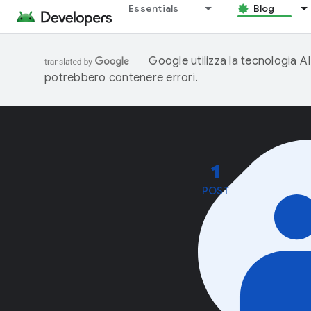
Essentials
Blog
Google utilizza la tecnologia AI
potrebbero contenere errori.
1
POST