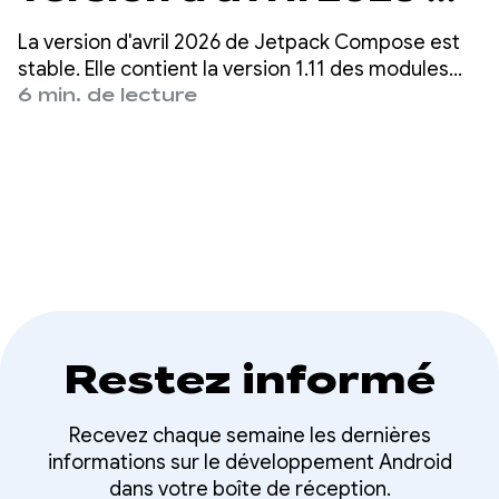
Jetpack Compose
La version d'avril 2026 de Jetpack Compose est
stable. Elle contient la version 1.11 des modules
Compose de base (voir le mappage complet de la
6 min. de lecture
nomenclature), des outils de débogage des
éléments partagés, des événements de pavé
tactile et plus encore.
Restez informé
Recevez chaque semaine les dernières
informations sur le développement Android
dans votre boîte de réception.