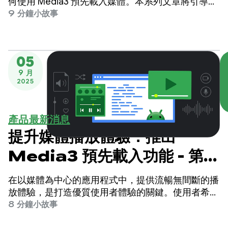
部分
何使用 Media3 預先載入媒體。本系列文章將引導您
逐步瞭解，如何在 Android 應用程式中建構高回應速
9 分鐘小故事
度、低延遲的媒體體驗。
05
9 月
2025
產品最新消息
提升媒體播放體驗：推出
Media3 預先載入功能 - 第 1
部分
在以媒體為中心的應用程式中，提供流暢無間斷的播
放體驗，是打造優質使用者體驗的關鍵。使用者希望
影片能立即開始播放，且過程流暢無間斷。
8 分鐘小故事