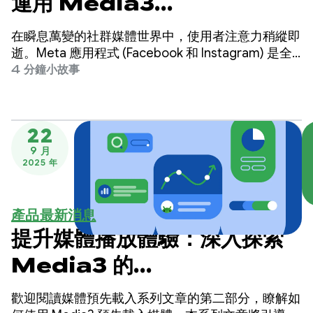
運用 Media3
PreloadManager 提供即
在瞬息萬變的社群媒體世界中，使用者注意力稍縱即
時播放功能，提升使用者參與
逝。Meta 應用程式 (Facebook 和 Instagram) 是全
球最大的社群平台之一，為全球數十億使用者提供服
4 分鐘小故事
度
務。
22
9 月
2025 年
產品最新消息
提升媒體播放體驗：深入探索
Media3 的
PreloadManager - 第 2
歡迎閱讀媒體預先載入系列文章的第二部分，瞭解如