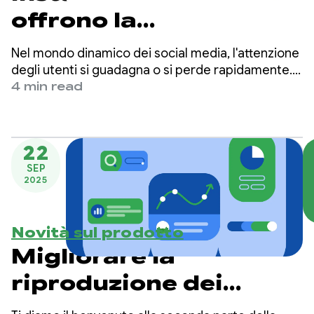
offrono la
riproduzione
Nel mondo dinamico dei social media, l'attenzione
istantanea e
degli utenti si guadagna o si perde rapidamente.
Le app di Meta (Facebook e Instagram) sono tra le
4 min read
aumentano il
piattaforme social più grandi al mondo e servono
miliardi di utenti a livello globale.
coinvolgimento degli
utenti con Media3
22
SEP
PreloadManager
2025
Novità sul prodotto
Migliorare la
riproduzione dei
contenuti