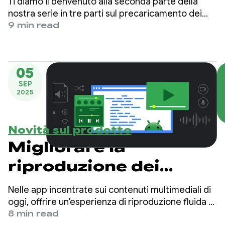
Ti diamo il benvenuto alla seconda parte della
multimediali: un
nostra serie in tre parti sul precaricamento dei
contenuti multimediali con Media3. Questa serie è
9 min read
approfondimento su
progettata per guidarti nella creazione di
esperienze multimediali a bassa latenza e
Media3
altamente reattive nelle tue app Android.
PreloadManager -
05
SEP
Parte 2
2025
Novità sul prodotto
Migliorare la
riproduzione dei
contenuti
Nelle app incentrate sui contenuti multimediali di
multimediali:
oggi, offrire un'esperienza di riproduzione fluida e
ininterrotta è fondamentale per un'esperienza
8 min read
introduzione al