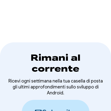
utente piacevole. Gli utenti si aspettano che i
video inizino immediatamente e vengano
precaricamento con
riprodotti senza interruzioni.
Media3 - Parte 1
Rimani al
corrente
Ricevi ogni settimana nella tua casella di posta
gli ultimi approfondimenti sullo sviluppo di
Android.