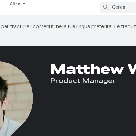
Altro
 per tradurre i contenuti nella tua lingua preferita. Le traduz
Matthew 
Product Manager