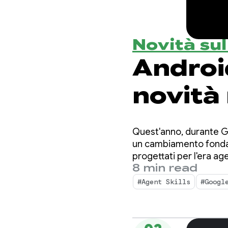
Novità su
Android
novità
svilup
Quest'anno, durante Go
un cambiamento fondam
progettati per l'era ag
8 min read
Android e potenziano 
#Agent Skills
#Googl