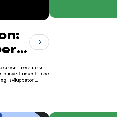
on:
arrow_forward
per
 ci concentreremo su
i nuovi strumenti sono
egli sviluppatori