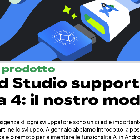
l prodotto
d Studio suppor
4: il nostro mod
più potente per l
e esigenze di ogni sviluppatore sono unici ed è important
ca agentica
rti nello sviluppo. A gennaio abbiamo introdotto la poss
cale o remoto per alimentare le funzionalità AI in Andr