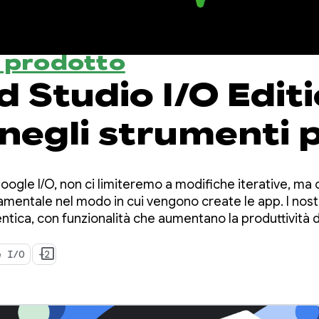
l prodotto
 Studio I/O Editi
 negli strumenti 
patori Android
ogle I/O, non ci limiteremo a modifiche iterative, ma
entale nel modo in cui vengono create le app. I nostr
entica, con funzionalità che aumentano la produttività d
gli agenti AI che implementano nel codebase.
e I/O
+2