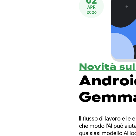
02
APR
2026
Novità su
Androi
Gemma 
locale 
Il flusso di lavoro e l
codifi
che modo l'AI può aiuta
qualsiasi modello AI lo