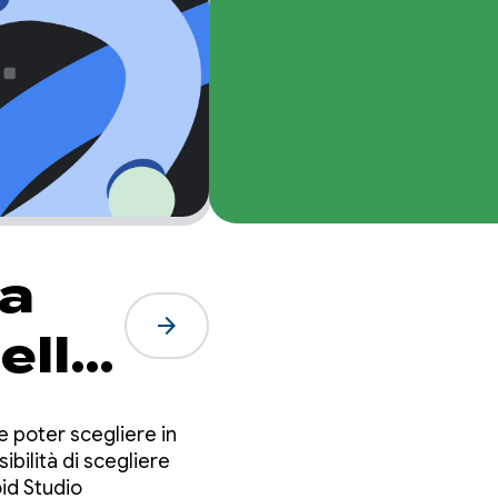
ta
arrow_forward
ello
a
e poter scegliere in
ibilità di scegliere
oid Studio