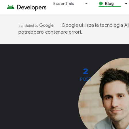
Essentials
Blog
Google utilizza la tecnologia AI
potrebbero contenere errori.
2
POST