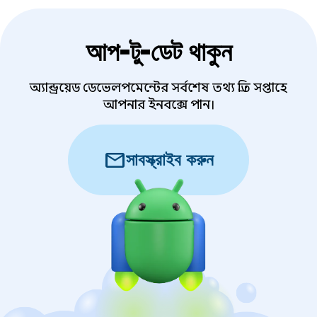
আপ-টু-ডেট থাকুন
অ্যান্ড্রয়েড ডেভেলপমেন্টের সর্বশেষ তথ্য প্রতি সপ্তাহে
আপনার ইনবক্সে পান।
mail
সাবস্ক্রাইব করুন