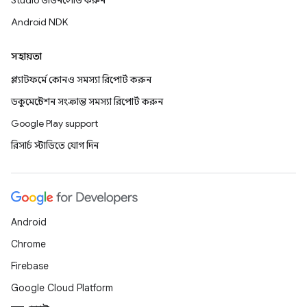
Studio ডাউনলোড করুন
Android NDK
সহায়তা
প্ল্যাটফর্মে কোনও সমস্যা রিপোর্ট করুন
ডকুমেন্টেশন সংক্রান্ত সমস্যা রিপোর্ট করুন
Google Play support
রিসার্চ স্টাডিতে যোগ দিন
Android
Chrome
Firebase
Google Cloud Platform