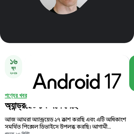
১৬
জুন
২০২৬
পণ্যের খবর
অ্যান্ড্রয়েড ১৭ এসে গেছে
আজ আমরা অ্যান্ড্রয়েড ১৭ প্রকাশ করছি এবং এটি অধিকাংশ
সমর্থিত পিক্সেল ডিভাইসে উপলব্ধ করছি। আগামী