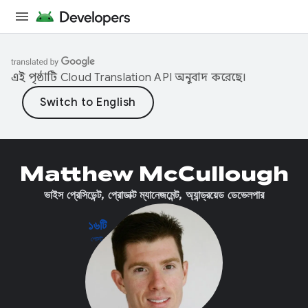
এই পৃষ্ঠাটি
Cloud Translation API
অনুবাদ করেছে।
Matthew McCullough
ভাইস প্রেসিডেন্ট, প্রোডাক্ট ম্যানেজমেন্ট, অ্যান্ড্রয়েড ডেভেলপার
১৬টি
পোস্ট