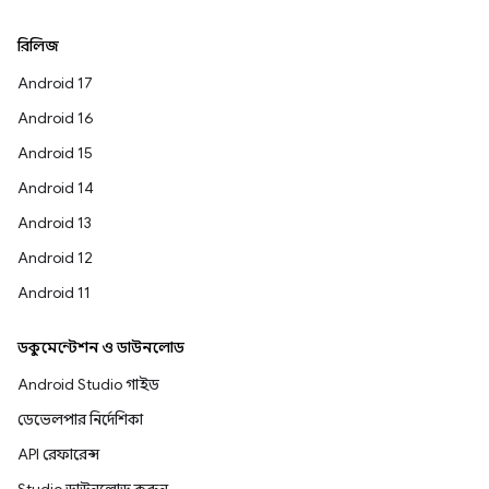
রিলিজ
Android 17
Android 16
Android 15
Android 14
Android 13
Android 12
Android 11
ডকুমেন্টেশন ও ডাউনলোড
Android Studio গাইড
ডেভেলপার নির্দেশিকা
API রেফারেন্স