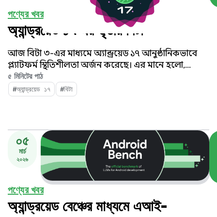
পণ্যের খবর
অ্যান্ড্রয়েড ১৭ এর তৃতীয় বিটা
আজ বিটা ৩-এর মাধ্যমে অ্যান্ড্রয়েড ১৭ আনুষ্ঠানিকভাবে
প্ল্যাটফর্ম স্থিতিশীলতা অর্জন করেছে। এর মানে হলো,
এপিআই সারফেসটি লক করা হয়েছে; আপনি চূড়ান্ত
৫ মিনিটের পাঠ
সামঞ্জস্যতা পরীক্ষা করতে এবং আপনার অ্যান্ড্রয়েড ১৭-এর
#অ্যান্ড্রয়েড ১৭
#বিটা
জন্য তৈরি অ্যাপগুলো প্লে স্টোরে প্রকাশ করতে পারেন।
০৫
মার্চ
২০২৬
পণ্যের খবর
অ্যান্ড্রয়েড বেঞ্চের মাধ্যমে এআই-