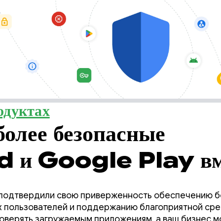
одуктах
более безопасные
 и Google Play вм
ы подтвердили свою приверженность обеспечению б
ех пользователей и поддержанию благоприятной сре
доверять загружаемым приложениям, а ваш бизнес м