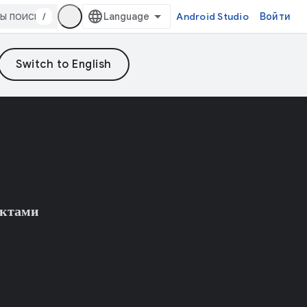
/
Android Studio
Войти
уктами