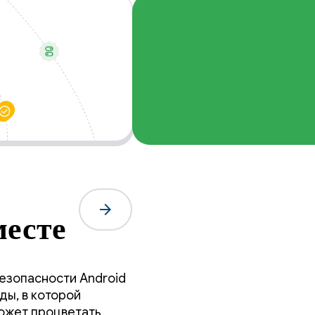
arrow_forward
есте
езопасности Android
ды, в которой
ожет процветать.