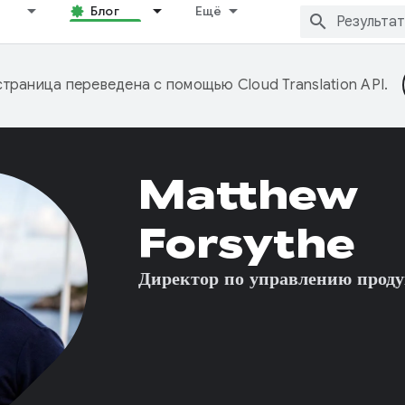
Блог
Ещё
страница переведена с помощью
Cloud Translation API
.
Matthew
Forsythe
Директор по управлению прод