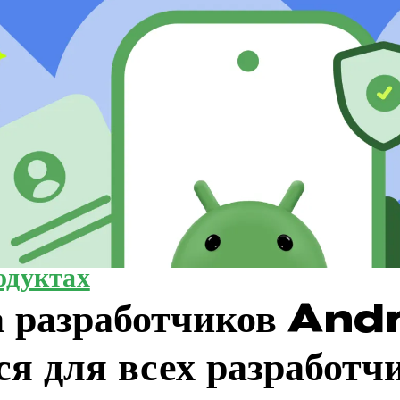
одуктах
а разработчиков And
ся для всех разработч