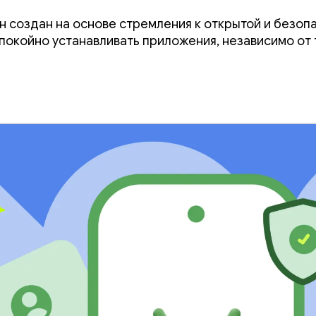
onsole и Android
Он создан на основе стремления к открытой и безоп
per Console.
покойно устанавливать приложения, независимо от т