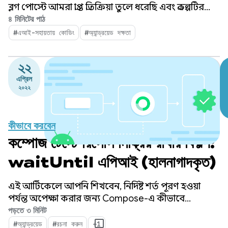
ব্লগ পোস্টে আমরা প্রাপ্ত প্রতিক্রিয়া তুলে ধরেছি এবং প্রকল্পটির
পেছনের দর্শন ও কার্যপদ্ধতি ব্যাখ্যা করেছি।
৪ মিনিটের পাঠ
#এআই-সহায়তায় কোডিং
#অ্যান্ড্রয়েড দক্ষতা
২২
এপ্রিল
২০২২
কীভাবে করবেন
কম্পোজ টেস্টে রিসোর্স নিষ্ক্রিয় রাখার বিকল্প:
waitUntil এপিআই (হালনাগাদকৃত)
এই আর্টিকেলে আপনি শিখবেন, নির্দিষ্ট শর্ত পূরণ হওয়া
পর্যন্ত অপেক্ষা করার জন্য Compose-এ কীভাবে
waitUntil test API ব্যবহার করতে হয়।
পড়তে ৩ মিনিট
#অ্যান্ড্রয়েড
#রচনা করুন
+1