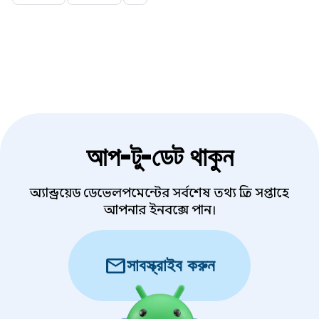
আপ-টু-ডেট থাকুন
অ্যান্ড্রয়েড ডেভেলপমেন্টের সর্বশেষ তথ্য প্রতি সপ্তাহে
আপনার ইনবক্সে পান।
mail
সাবস্ক্রাইব করুন