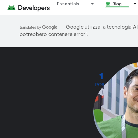
Essentials
Blog
Google utilizza la tecnologia AI
potrebbero contenere errori.
1
POST