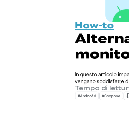
How-to
Alterna
monitor
nei tes
In questo articolo impa
waitUn
vengano soddisfatte d
Tempo di lettur
#Android
#Compose
+