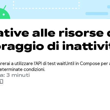
tive alle risorse 
aggio di inattivi
t di Compose: le 
rerai a utilizzare l'API di test waitUntil in Compose pe
til (aggiornate)
eterminate condizioni.
a: 3 minuti
1