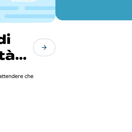
di
arrow_forward
tà
API
r attendere che