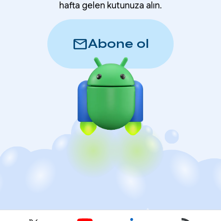
hafta gelen kutunuza alın.
mail
Abone ol