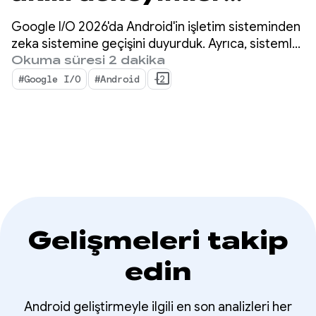
oluşturmaya yönelik
Google I/O 2026'da Android'in işletim sisteminden
Android'deki en
zeka sistemine geçişini duyurduk. Ayrıca, sistemle
yerel olarak akıllı deneyimler oluşturabileceğinizi
Okuma süresi 2 dakika
önemli yapay zeka
ve Google'ın yapay zekasının gücünü
#Google I/O
#Android
+2
uygulamalarınıza taşıyabileceğinizi de gösterdik.
güncellemeleri
Gelişmeleri takip
edin
Android geliştirmeyle ilgili en son analizleri her