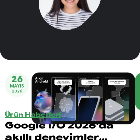
26
MAYIS
2026
Ürün Haberleri
Google I/O 2026'da
akıllı deneyimler