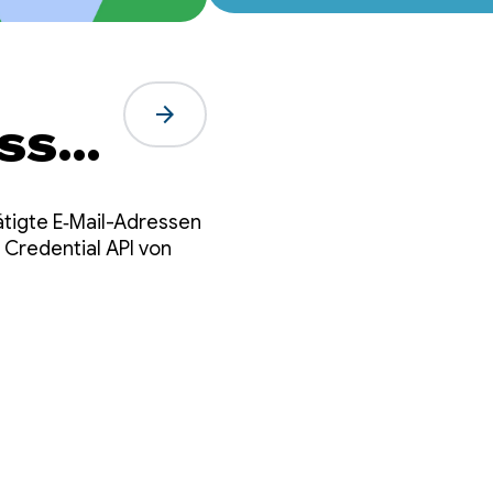
arrow_forward
esse
er
ätigte E‑Mail-Adressen
 Credential API von