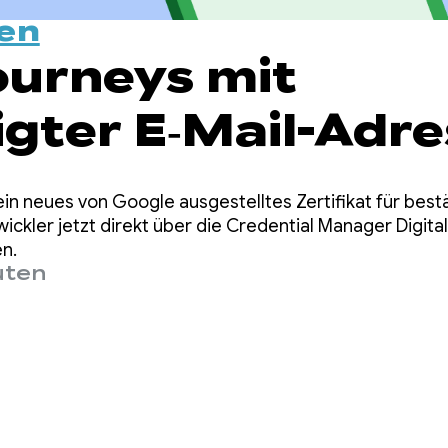
en
ourneys mit
igter E‑Mail-Adr
redential Manag
ein neues von Google ausgestelltes Zertifikat für best
eren
ickler jetzt direkt über die Credential Manager Digital
n.
uten