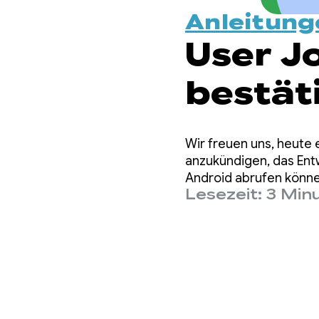
Anleitung
User J
bestät
über C
Wir freuen uns, heute 
optimi
anzukündigen, das Entw
Android abrufen könne
Lesezeit: 3 Min