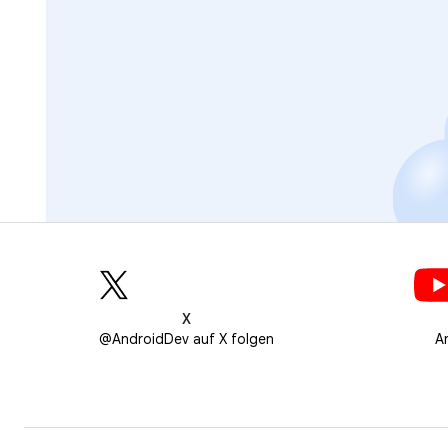
X
@AndroidDev auf X folgen
A