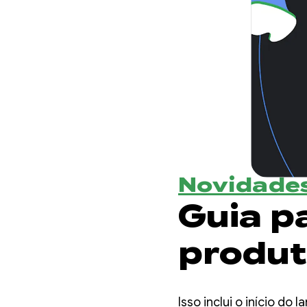
Novidades
Guia p
produt
adapta
Isso inclui o início d