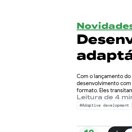
Novidades
Desenv
adaptá
ecossi
Com o lançamento do A
do And
desenvolvimento com 
formato. Eles transita
Leitura de 4 m
automotivas e ambient
#Adaptive development