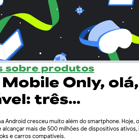
 sobre produtos
Mobile Only, olá,
vel: três
zações essenciais
a Android cresceu muito além do smartphone. Hoje, 
ara criar apps
alcançar mais de 500 milhões de dispositivos ativos, 
oks e carros compatíveis.