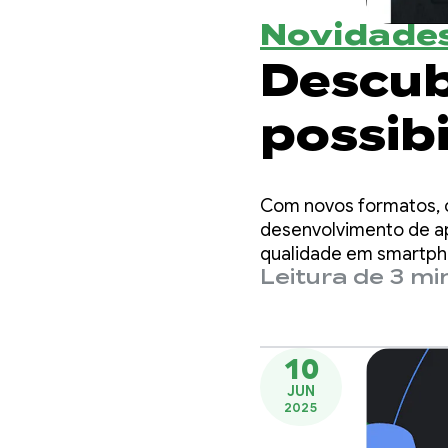
Novidades
Descub
possib
Compos
Com novos formatos, c
1.2 Bet
desenvolvimento de app
qualidade em smartphon
Leitura de 3 mi
10
JUN
2025