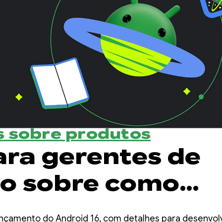
 sobre produtos
ara gerentes de
o sobre como
r apps Android 
o lançamento do Android 16, com detalhes para desenvol