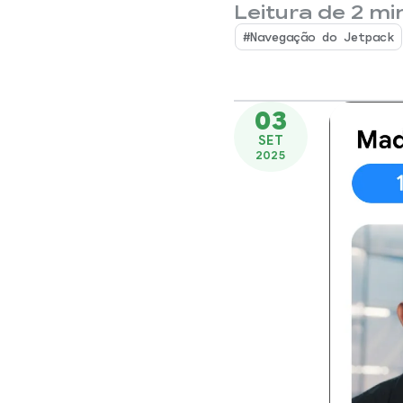
Leitura de 2 mi
adaptá
#Navegação do Jetpack
03
SET
2025