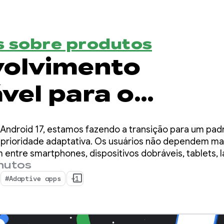
 sobre produtos
olvimento
vel para o
stema em expan
ndroid 17, estamos fazendo a transição para um pad
roid
prioridade adaptativa. Os usuários não dependem ma
m entre smartphones, dispositivos dobráveis, tablets, l
inutos
es imersivos de XR ao longo do dia.
#Adaptive apps
+1