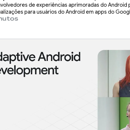
dispositivos
nvolvedores de experiências aprimoradas do Android
ualizações para usuários do Android em apps do Googl
inutos