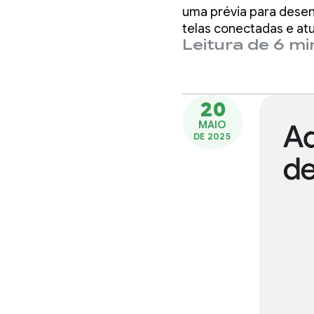
vários 
uma prévia para dese
telas conectadas e at
Leitura de 6 m
do Pixel Drop de junho.
20
MAIO
DE 2025