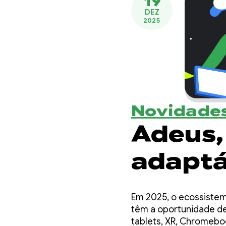
19
DEZ
2025
Novidades
Adeus, 
adaptá
atuali
Em 2025, o ecossistem
2025 p
têm a oportunidade de 
tablets, XR, Chromebo