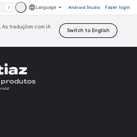
/
Android Studio
Fazer login
. As traduções com IA
tiaz
 produtos
roid