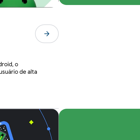
arrow_forward
outs
roid, o
usuário de alta