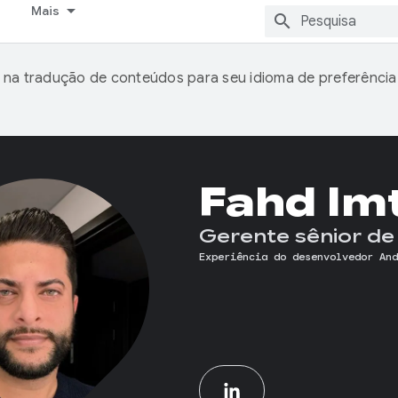
Mais
 na tradução de conteúdos para seu idioma de preferência
Fahd Im
Gerente sênior de
Experiência do desenvolvedor And