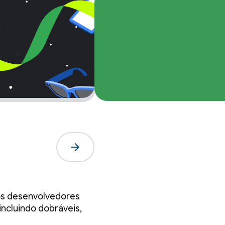
arrow_forward
 de
os desenvolvedores
incluindo dobráveis,