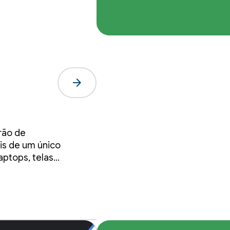
arrow_forward
são
rão de
is de um único
aptops, telas