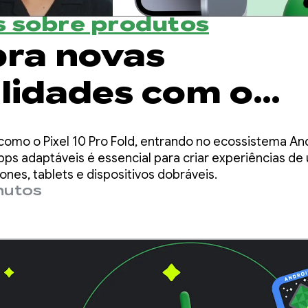
 sobre produtos
ra novas
ilidades com o
e Adaptive Lay
omo o Pixel 10 Pro Fold, entrando no ecossistema And
a
s adaptáveis é essencial para criar experiências de 
es, tablets e dispositivos dobráveis.
nutos