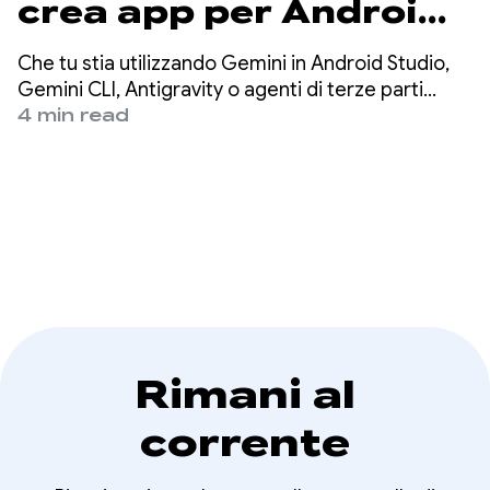
crea app per Android
3 volte più
Che tu stia utilizzando Gemini in Android Studio,
velocemente
Gemini CLI, Antigravity o agenti di terze parti
come Claude Code o Codex, la nostra missione è
4 min read
utilizzando qualsiasi
garantire che lo sviluppo Android di alta qualità sia
possibile ovunque.
agente
Rimani al
corrente