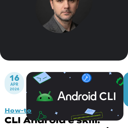
16
APR
2026
How-to
CLI Android e skill: