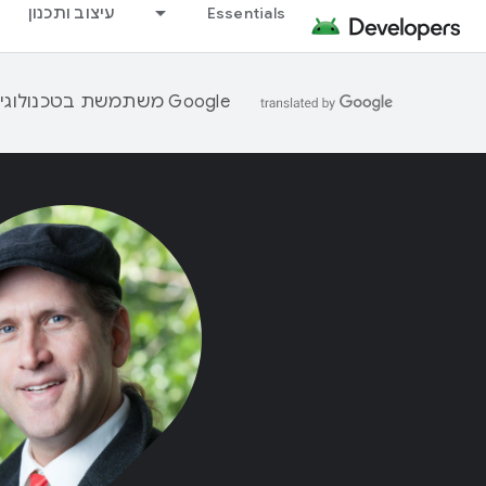
Essentials
עיצוב ותכנון
‫Google משתמשת בטכנולוגיית AI כדי לתרגם תוכן לשפה המועדפת עליך. בתרגומים כאלו עשויות להיות שגיאות.