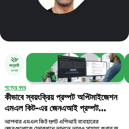
২৮
জানুয়ারী
২০২৬
পণ্যের খবর
কীভাবে স্বয়ংক্রিয় প্রম্পট অপ্টিমাইজেশন
এমএল কিট-এর জেনএআই প্রম্পট
এপিআই-এর গুণগত মান বৃদ্ধি করে
আপনার এমএল কিট প্রম্পট এপিআই ব্যবহারের
ক্ষেত্রগুলোকে প্রোডাকশনে আনতে আরও সাহায্য করার জন্য,