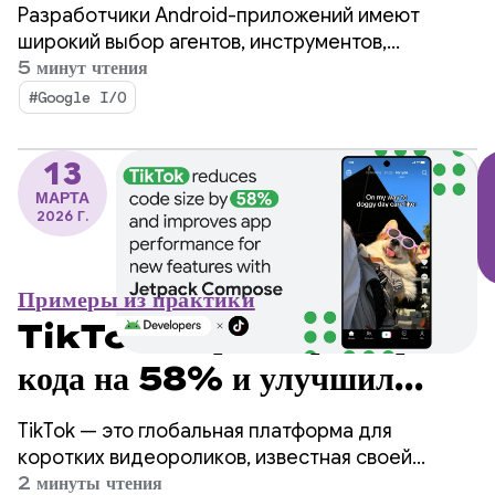
ускорьте разработку для
Разработчики Android-приложений имеют
Android, используя любой
широкий выбор агентов, инструментов,
интерфейсов командной строки (CLI) и модулей
5 минут чтения
агент.
LLM, используемых для разработки
#Google I/O
приложений.
13
МАРТА
2026 Г.
Примеры из практики
TikTok сократил размер
кода на 58% и улучшил
производительность
TikTok — это глобальная платформа для
приложения для новых
коротких видеороликов, известная своей
огромной пользовательской базой и
2 минуты чтения