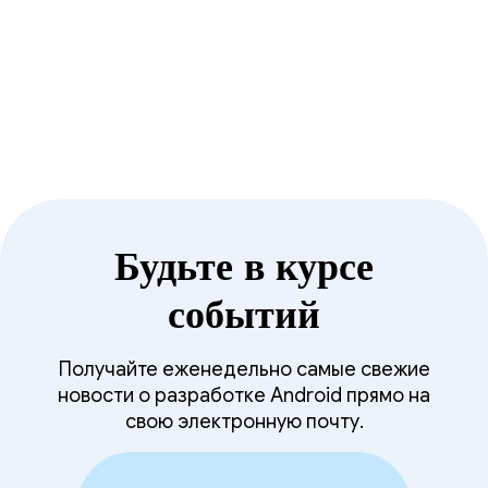
функций благодаря
инновационными функциями.
Jetpack Compose.
Будьте в курсе
событий
Получайте еженедельно самые свежие
новости о разработке Android прямо на
свою электронную почту.