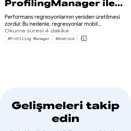
ProfilingManager ile
milyonlarca ayrıntılı
Performans regresyonlarının yeniden üretilmesi
performans analizi
zordur. Bu nedenle, regresyonlar mobil
geliştiriciler için büyük bir performans sorunu
Okuma süresi 4 dakika
sunuyor
oluşturur.
#Profiling Manager
#Android
+1
Gelişmeleri takip
edin