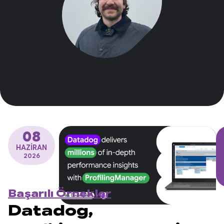
08
HAZIRAN
2026
Başarılı Örnekler
Datadog,