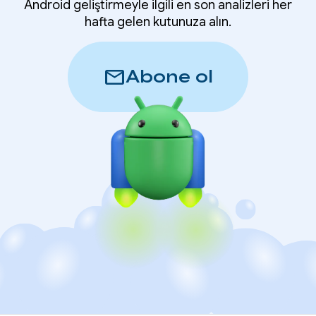
Android geliştirmeyle ilgili en son analizleri her
hafta gelen kutunuza alın.
mail
Abone ol