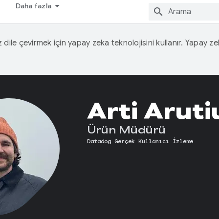
Daha fazla
iz dile çevirmek için yapay zeka teknolojisini kullanır. Yapay z
Arti Arut
Ürün Müdürü
Datadog Gerçek Kullanıcı İzleme