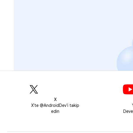
X
X'te @AndroidDev'i takip
edin
Deve