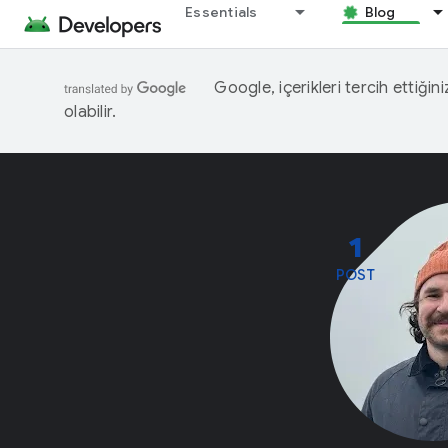
Essentials
Blog
Google, içerikleri tercih ettiğin
olabilir.
1
POST