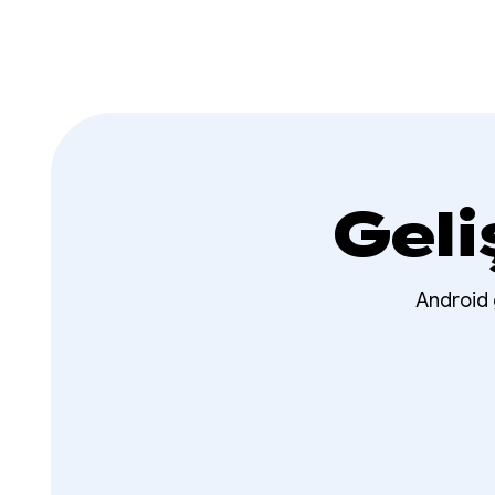
Geli
Android g