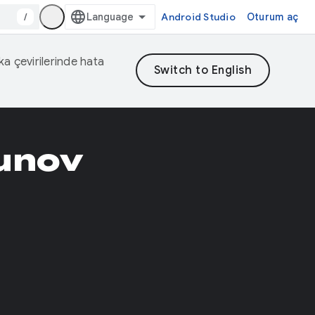
/
Android Studio
Oturum aç
eka çevirilerinde hata
iunov