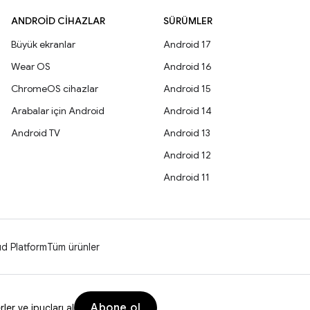
ANDROID CIHAZLAR
SÜRÜMLER
Büyük ekranlar
Android 17
Wear OS
Android 16
ChromeOS cihazlar
Android 15
Arabalar için Android
Android 14
Android TV
Android 13
Android 12
Android 11
d Platform
Tüm ürünler
Abone ol
er ve ipuçları al