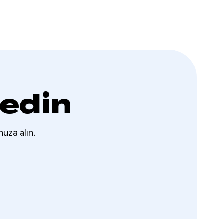
 edin
nuza alın.