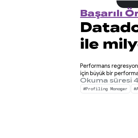
Başarılı Ö
Datado
ile mil
perfor
Performans regresyonlar
için büyük bir performa
Okuma süresi 4
#Profiling Manager
#