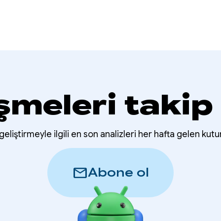
şmeleri takip
eliştirmeyle ilgili en son analizleri her hafta gelen kutu
mail
Abone ol