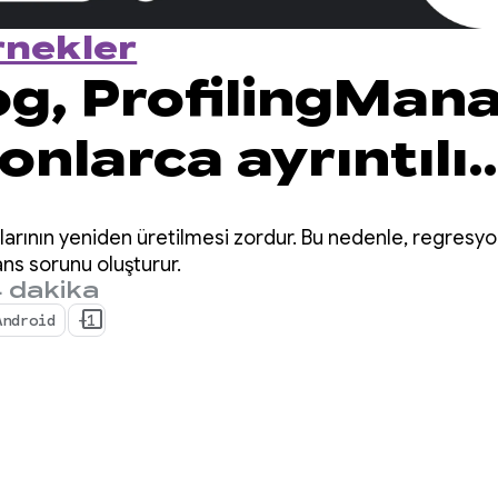
rnekler
g, ProfilingMan
yonlarca ayrıntılı
mans analizi sun
ının yeniden üretilmesi zordur. Bu nedenle, regresyonl
ns sorunu oluşturur.
 dakika
Android
+1