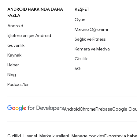
ANDROID HAKKINDA DAHA
KEŞFET
FAZLA
Oyun
Android
Makine Öğrenimi
İşletmeler için Android
Sağlık ve Fitness
Güvenlik
Kamera ve Medya
Kaynak
Gizlilik
Haber
5G
Blog
Podcast'ler
Android
Chrome
Firebase
Google Clou
Gizlilik
Lisans
Marka kuralları
Manage cookies
E-postayla haberl