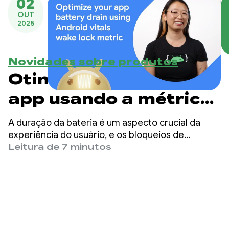
02
OUT
2025
Novidades sobre produtos
Otimize a bateria do
app usando a métrica
de wake lock do
A duração da bateria é um aspecto crucial da
Android vitals
experiência do usuário, e os bloqueios de
ativação têm um papel importante. Nesta
Leitura de 7 minutos
postagem do blog, vamos explicar o que são
bloqueios de despertar, quais são as práticas
recomendadas para usá-los e como entender
melhor o comportamento do seu app com a
métrica do Play Console.