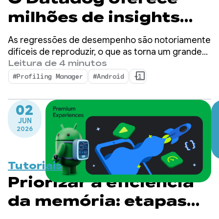
milhões de insights
detalhados de
As regressões de desempenho são notoriamente
performance com o
difíceis de reproduzir, o que as torna um grande
gargalo para desenvolvedores de dispositivos
Leitura de 4 minutos
ProfilingManager
móveis.
#Profiling Manager
#Android
+1
02
JUN
2026
Tutoriais
Priorizar a eficiência
da memória: etapas