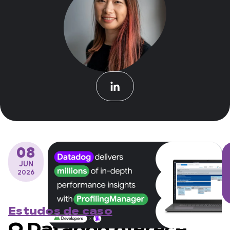
08
JUN
2026
Estudos de caso
O Datadog oferece