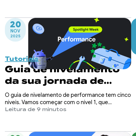
eficientes em termos de energia.
20
NOV
2025
Tutoriais
Guia de nivelamento
da sua jornada de
performance
O guia de nivelamento de performance tem cinco
níveis. Vamos começar com o nível 1, que
apresenta ferramentas de desempenho com
Leitura de 9 minutos
esforço mínimo de adoção, e vamos até o nível 5,
ideal para apps que têm recursos para manter
uma estrutura de desempenho personalizada.