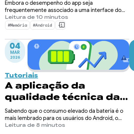
essenciais para o
Embora o desempenho do app seja
Android 17
frequentemente associado a uma interface do
usuário fluida e tempos de inicialização rápidos, a
Leitura de 10 minutos
memória serve como a base silenciosa em que
#Memória
#Android
+1
essas métricas visíveis são criadas. Não é
segredo que estamos passando por uma
04
mudança em que a memória do dispositivo é mais
MAR
importante do que nunca.
2026
Tutoriais
A aplicação da
qualidade técnica da
bateria chegou: como
Sabendo que o consumo elevado da bateria é o
otimizar casos de uso
mais lembrado para os usuários do Android, o
Google tem tomado medidas significativas para
Leitura de 8 minutos
comuns de WakeLock
ajudar os desenvolvedores a criar apps mais