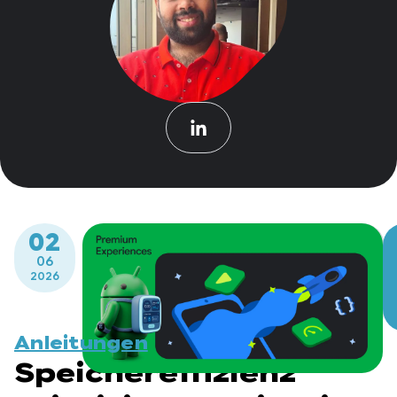
02
06
2026
Anleitungen
Speichereffizienz