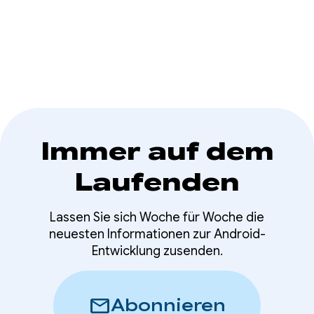
Ressourcen kümmert, um die Größe zu
reduzieren, Code umzubenennen oder zu
minimieren und die App zu optimieren.
Immer auf dem
Laufenden
Lassen Sie sich Woche für Woche die
neuesten Informationen zur Android-
Entwicklung zusenden.
mail
Abonnieren