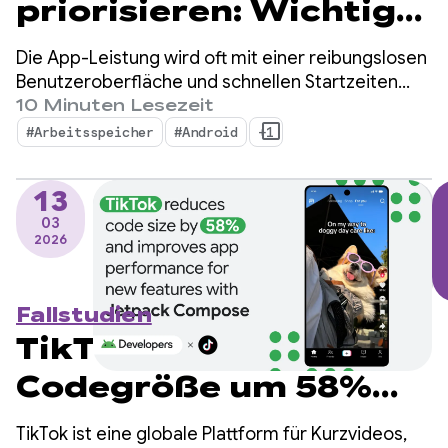
priorisieren: Wichtige
Schritte für Android 17
Die App-Leistung wird oft mit einer reibungslosen
Benutzeroberfläche und schnellen Startzeiten
gleichgesetzt. Der Arbeitsspeicher ist jedoch die
10 Minuten Lesezeit
stille Grundlage, auf der diese sichtbaren
#Arbeitsspeicher
#Android
+1
Messwerte aufbauen. Es ist kein Geheimnis, dass
der Gerätespeicher immer wichtiger wird.
13
03
2026
Fallstudien
TikTok reduziert die
Codegröße um 58%
und verbessert die
TikTok ist eine globale Plattform für Kurzvideos,