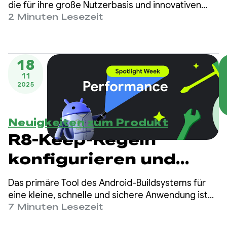
App-Leistung für neue
die für ihre große Nutzerbasis und innovativen
Funktionen bekannt ist.
2 Minuten Lesezeit
Funktionen mit
Jetpack Compose
18
11
2025
Neuigkeiten zum Produkt
R8-Keep-Regeln
konfigurieren und
Fehler beheben
Das primäre Tool des Android-Buildsystems für
eine kleine, schnelle und sichere Anwendung ist
der R8-Optimizer, der Compiler, der sich um das
7 Minuten Lesezeit
Entfernen von nicht verwendetem Code und