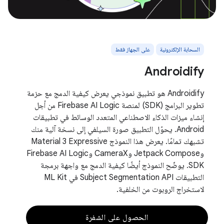
السحابة الإلكترونية
على الجهاز فقط
Androidify
‫Androidify هو تطبيق نموذجي يعرض كيفية الدمج مع حزمة
تطوير البرامج (SDK) لمنصة Firebase AI Logic من أجل
إنشاء ميزات الذكاء الاصطناعي المتعدد الوسائط في تطبيقات
Android. يحوّل التطبيق صورة السيلفي إلى نسخة آلية منك
تشبهك تمامًا. يعرض هذا النموذج Material 3 Expressive
وJetpack Compose وCameraX وFirebase AI Logic
SDK. يوضّح النموذج أيضًا كيفية الدمج مع واجهة برمجة
التطبيقات Subject Segmentation API في ML Kit
لاستخراج الروبوت من الخلفية.
الحصول على الشفرة‏