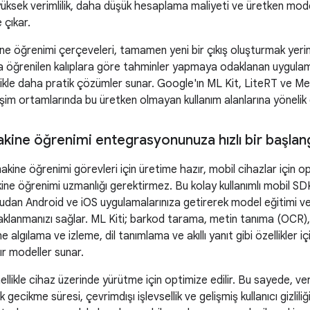
yüksek verimlilik, daha düşük hesaplama maliyeti ve üretken mode
 çıkar.
e öğrenimi çerçeveleri, tamamen yeni bir çıkış oluşturmak yerine 
a öğrenilen kalıplara göre tahminler yapmaya odaklanan uygulam
likle daha pratik çözümler sunar. Google'ın ML Kit, LiteRT ve Medi
lişim ortamlarında bu üretken olmayan kullanım alanlarına yönelik g
akine öğrenimi entegrasyonunuza hızlı bir başlan
akine öğrenimi görevleri için üretime hazır, mobil cihazlar için 
ne öğrenimi uzmanlığı gerektirmez. Bu kolay kullanımlı mobil SD
udan Android ve iOS uygulamalarınıza getirerek model eğitimi ve
aklanmanızı sağlar. ML Kiti; barkod tarama, metin tanıma (OCR),
 algılama ve izleme, dil tanımlama ve akıllı yanıt gibi özellikler 
ır modeller sunar.
llikle cihaz üzerinde yürütme için optimize edilir. Bu sayede, ver
 gecikme süresi, çevrimdışı işlevsellik ve gelişmiş kullanıcı gizlili