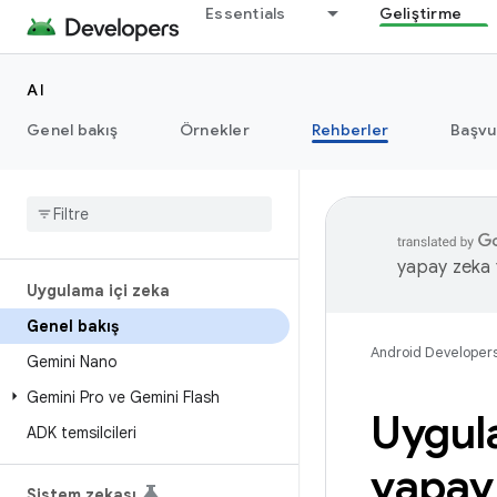
Essentials
Geliştirme
AI
Genel bakış
Örnekler
Rehberler
Başvu
yapay zeka t
Uygulama içi zeka
Genel bakış
Android Developer
Gemini Nano
Gemini Pro ve Gemini Flash
Uygul
ADK temsilcileri
yapay
Sistem zekası