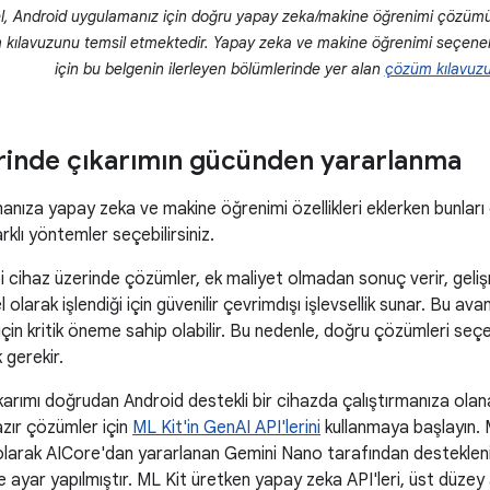
el, Android uygulamanız için doğru yapay zeka/makine öğrenimi çözüm
 kılavuzunu temsil etmektedir. Yapay zeka ve makine öğrenimi seçenekle
için bu belgenin ilerleyen bölümlerinde yer alan
çözüm kılavuz
rinde çıkarımın gücünden yararlanma
nıza yapay zeka ve makine öğrenimi özellikleri eklerken bunları
klı yöntemler seçebilirsiniz.
 cihaz üzerinde çözümler, ek maliyet olmadan sonuç verir, gelişmiş 
el olarak işlendiği için güvenilir çevrimdışı işlevsellik sunar. Bu avan
ı için kritik öneme sahip olabilir. Bu nedenle, doğru çözümleri se
 gerekir.
arımı doğrudan Android destekli bir cihazda çalıştırmanıza olana
azır çözümler için
ML Kit'in GenAI API'lerini
kullanmaya başlayın. M
larak AICore'dan yararlanan Gemini Nano tarafından desteklenir 
e ayar yapılmıştır. ML Kit üretken yapay zeka API'leri, üst düzey ar