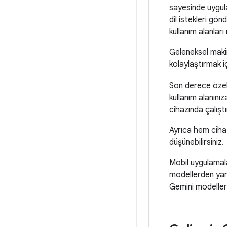
sayesinde uygula
dil istekleri gön
kullanım alanlar
Geleneksel makine
kolaylaştırmak i
Son derece özel
kullanım alanınız
cihazında çalışt
Ayrıca hem ciha
düşünebilirsiniz.
Mobil uygulamala
modellerden yara
Gemini modelleri