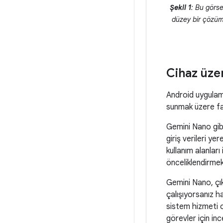
Şekil 1
: Bu görs
düzey bir çözüm
Cihaz üze
Android uygulama
sunmak üzere far
Gemini Nano gibi
giriş verileri yer
kullanım alanlar
önceliklendirmek
Gemini Nano, çık
çalışıyorsanız h
sistem hizmeti o
görevler için inc