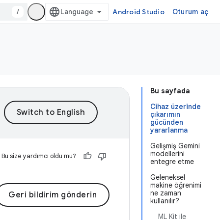
/
Android Studio
Oturum aç
Bu sayfada
Cihaz üzerinde
çıkarımın
gücünden
yararlanma
Gelişmiş Gemini
modellerini
Bu size yardımcı oldu mu?
entegre etme
Geleneksel
makine öğrenimi
ne zaman
Geri bildirim gönderin
kullanılır?
ML Kit ile