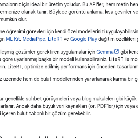
malarınız için ideal bir üretim yoludur. Bu API'ler, hem metin hem
dermenize olanak tanır. Böylece görüntü anlama, kısa çeviriler ve 
ı mümkün olur.
 öğrenimi görevleri için kendi özel modellerinizi uygulayabilirsin
çin
ML Kit
,
MediaPipe
,
LiteRT
ve
Google Play
dağıtım özellikleri
leşmiş çözümler gerektiren uygulamalar için
Gemma
gibi kend
a göre uyarlanmış başka bir modeli kullanabilirsiniz. LiteRT ile mo
ırın. LiteRT, optimize edilmiş performans için önceden tasarlanm
z üzerinde hem de bulut modellerinden yararlanarak karma bir 
r genellikle sohbet görüşmeleri veya blog makaleleri gibi küçük me
rlanır. Ancak daha büyük veri kaynakları (ör. PDF'ler) için veya 
 içeren bulut tabanlı bir çözüm gerekebilir.