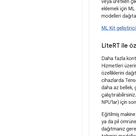
veya üretken çık
eklemek için ML 
modelleri dağıtar
ML Kit geliştiric
Lite
RT ile ö
Daha fazla kont
Hizmetleri üzeri
özelliklerini dağ
cihazlarda Tenso
daha az bellek,
çalıştırabilirsin
NPU'lar) için so
Eğitilmiş makine 
ya da pil ömrüne 
dağıtmanız gerek