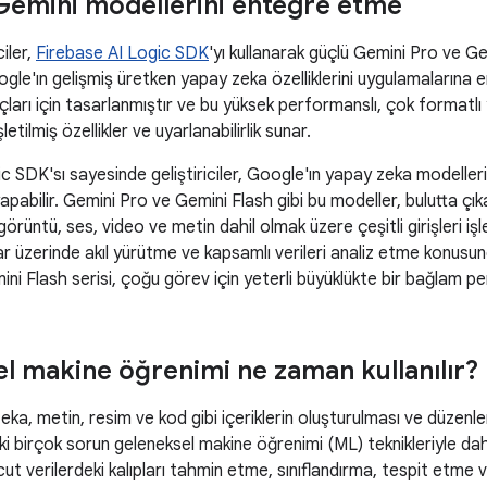
Gemini modellerini entegre etme
ciler,
Firebase AI Logic SDK
'yı kullanarak güçlü Gemini Pro ve Ge
le'ın gelişmiş üretken yapay zeka özelliklerini uygulamalarına 
açları için tasarlanmıştır ve bu yüksek performanslı, çok formatl
etilmiş özellikler ve uyarlanabilirlik sunar.
c SDK'sı sayesinde geliştiriciler, Google'ın yapay zeka modelle
yapabilir. Gemini Pro ve Gemini Flash gibi bu modeller, bulutta çık
görüntü, ses, video ve metin dahil olmak üzere çeşitli girişleri iş
ar üzerinde akıl yürütme ve kapsamlı verileri analiz etme konus
ni Flash serisi, çoğu görev için yeterli büyüklükte bir bağlam pe
l makine öğrenimi ne zaman kullanılır?
ka, metin, resim ve kod gibi içeriklerin oluşturulması ve düzenle
 birçok sorun geleneksel makine öğrenimi (ML) teknikleriyle daha
t verilerdeki kalıpları tahmin etme, sınıflandırma, tespit etme 