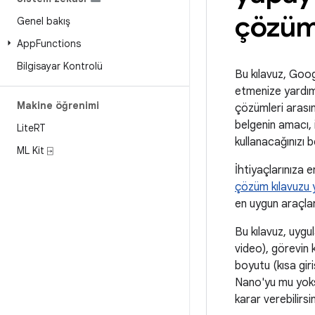
çözüm
Genel bakış
App
Functions
Bilgisayar Kontrolü
Bu kılavuz, Goo
etmenize yardımc
Makine öğrenimi
çözümleri arasın
belgenin amacı, 
Lite
RT
kullanacağınızı 
ML Kit ⍈
İhtiyaçlarınıza
çözüm kılavuzu 
en uygun araçlar
Bu kılavuz, uygu
video), görevin 
boyutu (kısa gir
Nano'yu mu yoksa
karar verebilirsin