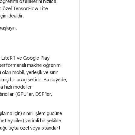
enimi özelliklerini hızlıca
ya özel TensorFlow Lite
çin idealdir.
başlayın.
e LiteRT ve Google Play
ek performanslı makine öğrenimi
 olan mobil, yerleşik ve sınır
lmiş bir araç setidir. Bu sayede,
 hızlı modeller
ırıcılar (GPU'lar, DSP'ler,
lama için) sınırlı işlem gücüne
etleyiciler) verimli bir şekilde
lduğu uçta özel veya standart