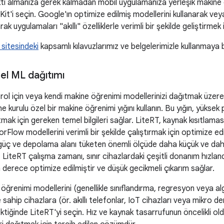
tı almanıza gerek kalmadan mobil uygulamanıza yerleşik makine öğr
Kit'i seçin. Google'ın optimize edilmiş modellerini kullanarak ve
ak uygulamaları "akıllı" özelliklerle verimli bir şekilde geliştirmek i
i sitesindeki
kapsamlı kılavuzlarımız ve belgelerimizle kullanmaya 
zel ML dağıtımı
rol için veya kendi makine öğrenimi modellerinizi dağıtmak üzer
ne kurulu özel bir makine öğrenimi yığını kullanın. Bu yığın, yüks
ıtmak için gereken temel bilgileri sağlar. LiteRT, kaynak kısıtlaması
rFlow modellerini verimli bir şekilde çalıştırmak için optimize edi
 güç ve depolama alanı tüketen önemli ölçüde daha küçük ve daha
iz. LiteRT çalışma zamanı, sınır cihazlardaki çeşitli donanım hızland
n derece optimize edilmiştir ve düşük gecikmeli çıkarım sağlar.
öğrenimi modellerini (genellikle sınıflandırma, regresyon veya algı
sahip cihazlara (ör. akıllı telefonlar, IoT cihazları veya mikro den
tiğinde LiteRT'yi seçin. Hız ve kaynak tasarrufunun öncelikli o