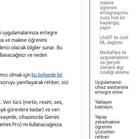
makine
öğrenimi
entegrasyonu
nuza hızlı bir
başlangıç
yapın
i uygulamalarınıza entegre
LiteRT ile özel
eka ve makine öğrenimi
ML dağıtımı
mcı olacak bilgiler sunar. Bu
MediaPipe ile
ullanacağınızı ve neden
uygulamalarını
za gerçek
zamanlı algı
özelliği ekleme
mcı olmak için
bu belgede bir
izi soruyu yanıtlayarak rehber, sizi
Uygulamanızı
cihaz asistanıyla
entegre etme
 Veri türü (metin, resim, ses,
Yaklaşım
belirleyin
şık görevlere kadar) ve veri
u sayede, cihazınızda Gemini
Yapay
zeka/makine
mini Pro) mı kullanacağınıza
öğrenimi
çözümleri
rehberi