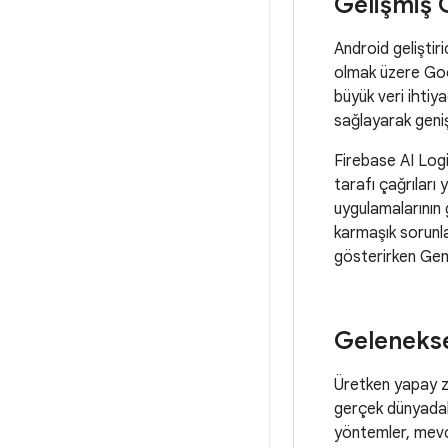
Gelişmiş 
Android geliştiri
olmak üzere Goog
büyük veri ihtiy
sağlayarak genişl
Firebase AI Logi
tarafı çağrıları 
uygulamalarının 
karmaşık sorunl
gösterirken Gemi
Gelenekse
Üretken yapay ze
gerçek dünyadaki
yöntemler, mevcu