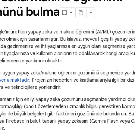
ünü bulma
gle'ın üretken yapay zeka ve makine öğrenimi (AI/ML) çözümlerin
ı olmak için tasarlanmıştır. Bu kılavuz, mevcut çeşitli yapay z
da gezinmenize ve ihtiyaçlarınıza en uygun olanı seçmenize yardı
ihtiyaçlarınıza ve kullanım alanlarınıza odaklanarak hangi aracı k
belirlemenize yardımcı olmaktır.
 en uygun yapay zeka/makine öğrenimi çözümünü seçmenize yardı
yer almaktadır
. Projenizin hedefleri ve kısıtlamalarıyla ilgili bir d
a ve teknolojilere yönlendirir.
lamanız için en iyi yapay zeka çözümünü seçmenize yardımcı olur.
karmaşıklığı (basit özetlemeden uzmanlık bilgisi gerektiren karma
işler ile büyük belgeler) gibi faktörleri göz önünde bulundurun. B
 Firebase'in bulut tabanlı yapay zekasını (Gemini Flash veya Ge
iz.