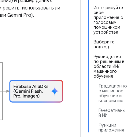
аний) и размер данных
 решить, использовать ли
Интегрируйте
свое
ли Gemini Pro).
приложение с
голосовым
помощником
устройства.
Выберите
подход
Руководство
по решениям в
области ИИ/
машинного
обучения
Традиционно
е машинное
обучение и
восприятие
Генеративны
й ИИ
Функции
приложения