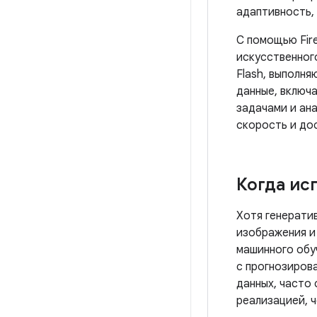
адаптивность,
С помощью Fir
искусственного
Flash, выполн
данные, включа
задачами и ана
скорость и до
Когда ис
Хотя генератив
изображения и
машинного обу
с прогнозиров
данных, часто
реализацией, 