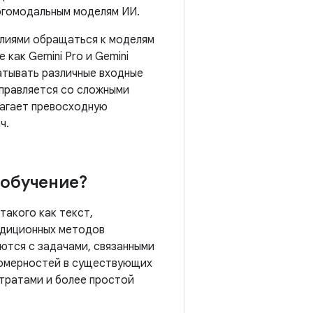
огомодальным моделям ИИ.
илиями обращаться к моделям
 как Gemini Pro и Gemini
батывать различные входные
 справляется со сложными
лагает превосходную
ч.
 обучение?
такого как текст,
адиционных методов
ются с задачами, связанными
номерностей в существующих
тратами и более простой