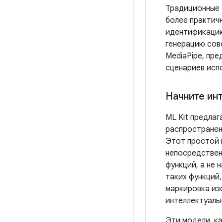
Традиционные 
более практич
идентификацию
генерацию сове
MediaPipe, пр
сценариев исп
Начните ин
ML Kit предла
распространен
Этот простой 
непосредственн
функций, а не 
таких функций,
маркировка из
интеллектуаль
Эти модели, к