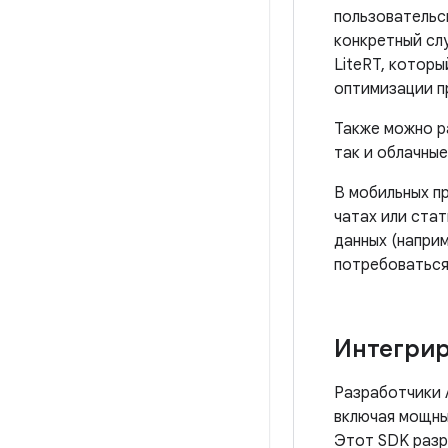
пользовательс
конкретный сл
LiteRT, котор
оптимизации п
Также можно р
так и облачные
В мобильных п
чатах или ста
данных (наприм
потребоваться
Интегрир
Разработчики 
включая мощные
Этот SDK разр