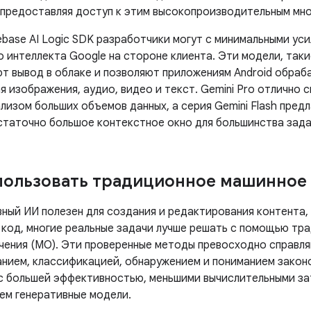
 предоставляя доступ к этим высокопроизводительным мн
ebase AI Logic SDK разработчики могут с минимальными ус
 интеллекта Google на стороне клиента. Эти модели, такие
яют вывод в облаке и позволяют приложениям Android обра
я изображения, аудио, видео и текст. Gemini Pro отлично
лизом больших объемов данных, а серия Gemini Flash пред
статочно большое контекстное окно для большинства зада
пользовать традиционное машинное
ный ИИ полезен для создания и редактирования контента, 
 код, многие реальные задачи лучше решать с помощью тр
чения (МО). Эти проверенные методы превосходно справля
анием, классификацией, обнаружением и пониманием зако
 с большей эффективностью, меньшими вычислительными за
чем генеративные модели.