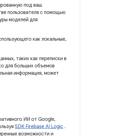
ированную под ваш
тве пользователя с помощью
уры моделей для
спользующего как локальные,
нных, таких как переписки в
ако для больших объемов
ельная информация, может
ративного ИИ от Google,
пользуя
SDK Firebase AI Logic
.
иренные возможности и