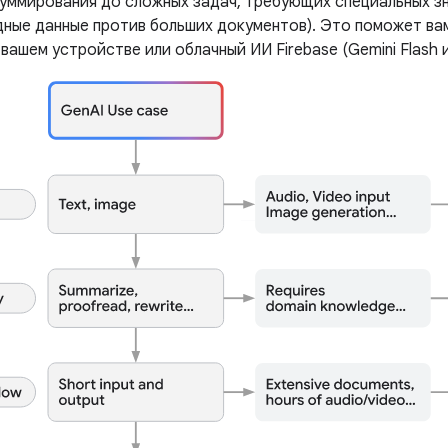
суммирования до сложных задач, требующих специальных зн
дные данные против больших документов). Это поможет вам
 вашем устройстве или облачный ИИ Firebase (Gemini Flash и