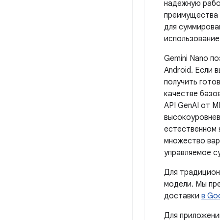
надежную рабо
преимущества 
для суммирова
использование
Gemini Nano п
Android. Если 
получить готов
качестве базо
API GenAI от M
высокоуровнев
естественном 
множество вар
управляемое с
Для традицион
модели. Мы пр
доставки
в Go
Для приложени