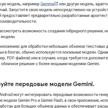
кую модель, например
Gemma
или другую модель, адапт
учай. Запустите свою модель непосредственно на устройс
ый предоставляет предварительно разработанные архитект
роизводительности.
ассмотреть возможность создания гибридного решения, и
 модели.
риложениях для обработки небольших объемов текстовых да
тьи в блогах, обычно используются локальные модели. Одн
ер, PDF-файлов) или в случаях, когда требуется дополнит
 облачное решение с более мощными моделями Gemini.
уйте передовые модели Gemini
.
Android могут интегрировать передовые возможности гене
 модели Gemini Pro и Gemini Flash, в свои приложения, ис
аботан для больших объемов данных и обеспечивает расш