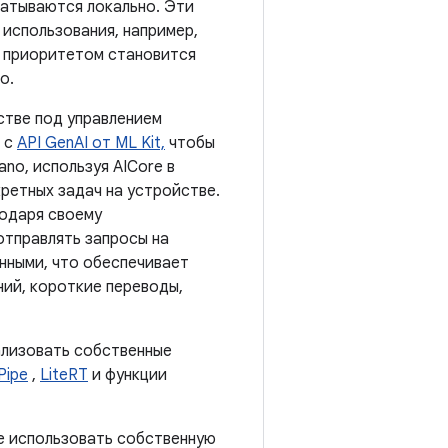
батываются локально. Эти
использования, например,
я приоритетом становится
о.
стве под управлением
е с
API GenAI от ML Kit,
чтобы
ano, используя AICore в
ретных задач на устройстве.
годаря своему
отправлять запросы на
анными, что обеспечивает
ний, короткие переводы,
ализовать собственные
Pipe
,
LiteRT
и функции
е использовать собственную