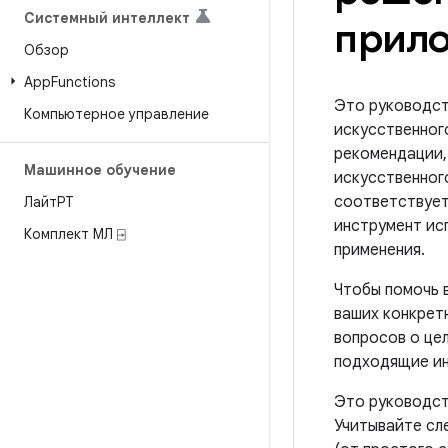
Системный интеллект
прил
Обзор
App
Functions
Это руководст
Компьютерное управление
искусственног
рекомендации,
Машинное обучение
искусственног
соответствует
ЛайтРТ
инструмент ис
Комплект МЛ ⍈
применения.
Чтобы помочь 
ваших конкрет
вопросов о це
подходящие ин
Это руководст
Учитывайте сл