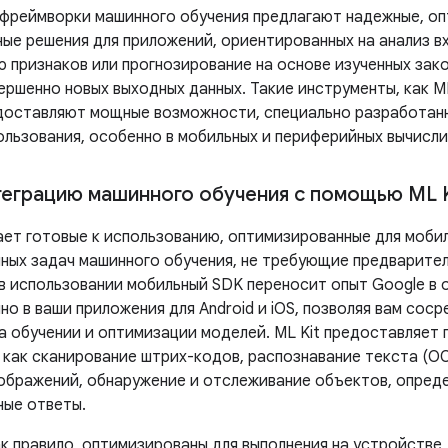
фреймворки машинного обучения предлагают надежные, оп
ные решения для приложений, ориентированных на анализ в
 признаков или прогнозирование на основе изученных зако
ршенно новых выходных данных. Такие инструменты, как ML 
едоставляют мощные возможности, специально разработанн
ользования, особенно в мобильных и периферийных вычисли
теграцию машинного обучения с помощью ML K
гает готовые к использованию, оптимизированные для моби
ных задач машинного обучения, не требующие предварител
в использовании мобильный SDK переносит опыт Google в 
о в ваши приложения для Android и iOS, позволяя вам сос
на обучении и оптимизации моделей. ML Kit предоставляет 
 как сканирование штрих-кодов, распознавание текста (OC
ображений, обнаружение и отслеживание объектов, опреде
ные ответы.
ак правило, оптимизированы для выполнения на устройстве