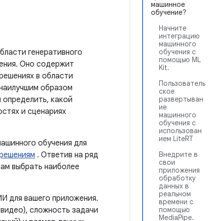
машинное
обучение?
Начните
интеграцию
машинного
области генеративного
обучения с
помощью ML
жения. Оно содержит
Kit.
решениях в области
Пользователь
 наилучшим образом
ское
 определить, какой
развертыван
ие
остях и сценариях
машинного
обучения с
использован
ием LiteRT
ашинного обучения для
 решениям
. Ответив на ряд
Внедрите в
свои
вам выбрать наиболее
приложения
обработку
данных в
реальном
И для вашего приложения.
времени с
 видео), сложность задачи
помощью
MediaPipe.