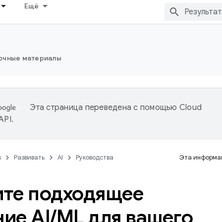
Ещё
очные материалы
Эта страница переведена с помощью
Cloud
 API
.
s
Развивать
AI
Руководства
Эта информац
те подходящее
ие AI
/
ML для вашего