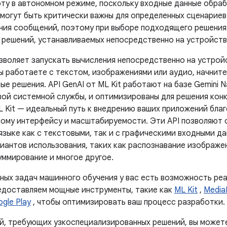
ту в автономном режиме, поскольку входные данные обра
могут быть критически важны для определенных сценариев 
ния сообщений, поэтому при выборе подходящего решени
 решений, устанавливаемых непосредственно на устройств
озволяет запускать вычисления непосредственно на устрой
вы работаете с текстом, изображениями или аудио, начнит
ые решения. API GenAI от ML Kit работают на базе Gemini N
вой системной службы, и оптимизированы для решения конк
L Kit — идеальный путь к внедрению ваших приложений бла
ому интерфейсу и масштабируемости. Эти API позволяют 
языке как с текстовыми, так и с графическими входными д
иантов использования, таких как распознавание изображе
уммирование и многое другое.
ных задач машинного обучения у вас есть возможность ре
едоставляем мощные инструменты, такие как
ML Kit
,
Media
ogle Play
, чтобы оптимизировать ваш процесс разработки.
й, требующих узкоспециализированных решений, вы может