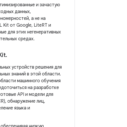
тимизированные и зачастую
ходных данных,
номерностей, а не на
Kit от Google, LiteRT и
ые для этих негенеративных
тельных средах.
it
.
льных устройств решения для
ьных знаний в этой области.
области машинного обучения
редоточиться на разработке
готовые API и модели для
R), обнаружение лиц,
ление языка и
, обеспечивая низкую