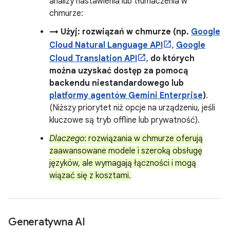
analizy nastawienia lub tłumaczenia w
chmurze:
→ Użyj: rozwiązań w chmurze (np.
Google
Cloud Natural Language API
,
Google
Cloud Translation API
,
do których
można uzyskać dostęp za pomocą
backendu niestandardowego lub
platformy agentów Gemini Enterprise
)
.
(Niższy priorytet niż opcje na urządzeniu, jeśli
kluczowe są tryb offline lub prywatność).
Dlaczego
: rozwiązania w chmurze oferują
zaawansowane modele i szeroką obsługę
języków, ale wymagają łączności i mogą
wiązać się z kosztami.
Generatywna AI