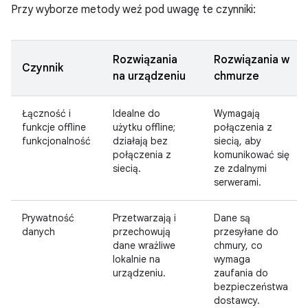
Przy wyborze metody weź pod uwagę te czynniki:
Rozwiązania
Rozwiązania w
Czynnik
na urządzeniu
chmurze
Łączność i
Idealne do
Wymagają
funkcje offline
użytku offline;
połączenia z
funkcjonalność
działają bez
siecią, aby
połączenia z
komunikować się
siecią.
ze zdalnymi
serwerami.
Prywatność
Przetwarzają i
Dane są
danych
przechowują
przesyłane do
dane wrażliwe
chmury, co
lokalnie na
wymaga
urządzeniu.
zaufania do
bezpieczeństwa
dostawcy.