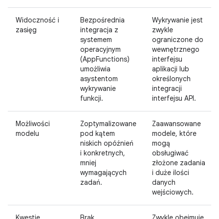
Widoczność i
Bezpośrednia
Wykrywanie jest
zasięg
integracja z
zwykle
systemem
ograniczone do
operacyjnym
wewnętrznego
(AppFunctions)
interfejsu
umożliwia
aplikacji lub
asystentom
określonych
wykrywanie
integracji
funkcji.
interfejsu API.
Możliwości
Zoptymalizowane
Zaawansowane
modelu
pod kątem
modele, które
niskich opóźnień
mogą
i konkretnych,
obsługiwać
mniej
złożone zadania
wymagających
i duże ilości
zadań.
danych
wejściowych.
Kwestie
Brak
Zwykle obejmuje