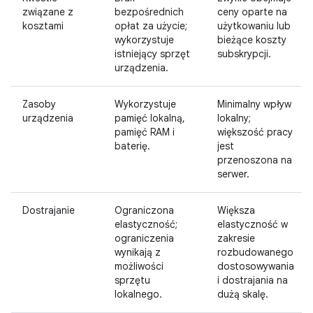
związane z
bezpośrednich
ceny oparte na
kosztami
opłat za użycie;
użytkowaniu lub
wykorzystuje
bieżące koszty
istniejący sprzęt
subskrypcji.
urządzenia.
Zasoby
Wykorzystuje
Minimalny wpływ
urządzenia
pamięć lokalną,
lokalny;
pamięć RAM i
większość pracy
baterię.
jest
przenoszona na
serwer.
Dostrajanie
Ograniczona
Większa
elastyczność;
elastyczność w
ograniczenia
zakresie
wynikają z
rozbudowanego
możliwości
dostosowywania
sprzętu
i dostrajania na
lokalnego.
dużą skalę.