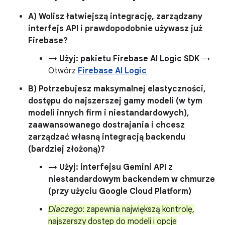
A) Wolisz łatwiejszą integrację, zarządzany
interfejs API i prawdopodobnie używasz już
Firebase?
→ Użyj: pakietu Firebase AI Logic SDK
→
Otwórz
Firebase AI Logic
B) Potrzebujesz maksymalnej elastyczności,
dostępu do najszerszej gamy modeli (w tym
modeli innych firm i niestandardowych),
zaawansowanego dostrajania i chcesz
zarządzać własną integracją backendu
(bardziej złożoną)?
→ Użyj: interfejsu Gemini API z
niestandardowym backendem w chmurze
(przy użyciu Google Cloud Platform)
Dlaczego
: zapewnia największą kontrolę,
najszerszy dostęp do modeli i opcje