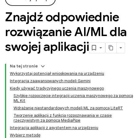
Znajdź odpowiednie
rozwiązanie AI
/
ML dla
swojej aplikacji
Na tej stronie
Wykorzystaj potencjał wnioskowania na urządzeniu
Integracja zaawansowanych modeli Gemini
Kiedy używać tradycyjnego uczenia maszynowego
Szybkie rozpoczęcie integracji uczenia maszynowego za pomocą
ML Kit
Wdrażanie niestandardowych modeli ML za pomocą LiteRT
Tworzenie aplikacji z funkcją rozpoznawania w czasie
rzeczywistym za pomocą MediaPipe
Integracja aplikacji z asystentem na urządzeniu
Wybierz metodę