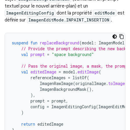
textuel pour le nouvel arrière-plan) et un
ImagenEditingConfig
dont la propriété
editMode
est
définie sur
ImagenEditMode.INPAINT_INSERTION
.
suspend
fun
replaceBackground
(
model
:
ImagenModel
,
// Provide the prompt describing the new backg
val
prompt
=
"space background"
// Pass the original image, a mask, the prompt
val
editedImage
=
model
.
editImage
(
referenceImages
=
listOf
(
ImagenRawImage
(
originalImage
.
toImagenI
ImagenBackgroundMask
(),
),
prompt
=
prompt
,
config
=
ImagenEditingConfig
(
ImagenEditMod
)
return
editedImage
}