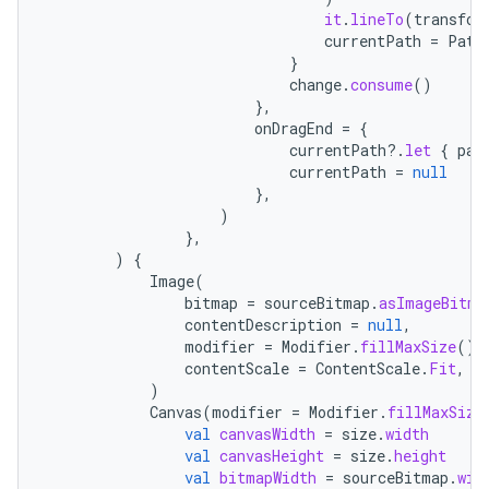
it
.
lineTo
(
transfor
currentPath
=
Path
}
change
.
consume
()
},
onDragEnd
=
{
currentPath
?.
let
{
pat
currentPath
=
null
},
)
},
)
{
Image
(
bitmap
=
sourceBitmap
.
asImageBitma
contentDescription
=
null
,
modifier
=
Modifier
.
fillMaxSize
(),
contentScale
=
ContentScale
.
Fit
,
)
Canvas
(
modifier
=
Modifier
.
fillMaxSize
val
canvasWidth
=
size
.
width
val
canvasHeight
=
size
.
height
val
bitmapWidth
=
sourceBitmap
.
wid