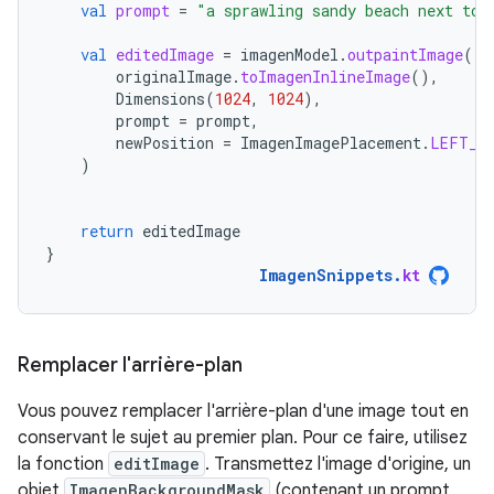
val
prompt
=
"a sprawling sandy beach next to 
val
editedImage
=
imagenModel
.
outpaintImage
(
originalImage
.
toImagenInlineImage
(),
Dimensions
(
1024
,
1024
),
prompt
=
prompt
,
newPosition
=
ImagenImagePlacement
.
LEFT_C
)
return
editedImage
}
ImagenSnippets
.
kt
Remplacer l'arrière-plan
Vous pouvez remplacer l'arrière-plan d'une image tout en
conservant le sujet au premier plan. Pour ce faire, utilisez
la fonction
editImage
. Transmettez l'image d'origine, un
objet
ImagenBackgroundMask
(contenant un prompt