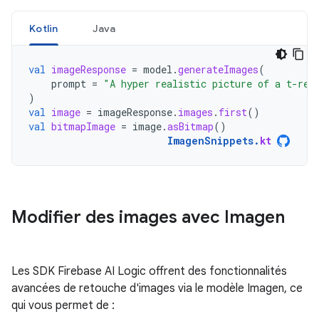
Kotlin
Java
val
imageResponse
=
model
.
generateImages
(
prompt
=
"A hyper realistic picture of a t-rex
)
val
image
=
imageResponse
.
images
.
first
()
val
bitmapImage
=
image
.
asBitmap
()
ImagenSnippets
.
kt
Modifier des images avec Imagen
Les SDK Firebase AI Logic offrent des fonctionnalités
avancées de retouche d'images via le modèle Imagen, ce
qui vous permet de :