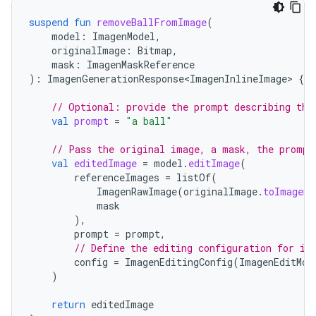
suspend
fun
removeBallFromImage
(
model
:
ImagenModel
,
originalImage
:
Bitmap
,
mask
:
ImagenMaskReference
):
ImagenGenerationResponse<ImagenInlineImage>
{
// Optional: provide the prompt describing the
val
prompt
=
"a ball"
// Pass the original image, a mask, the prompt
val
editedImage
=
model
.
editImage
(
referenceImages
=
listOf
(
ImagenRawImage
(
originalImage
.
toImagenI
mask
),
prompt
=
prompt
,
// Define the editing configuration for in
config
=
ImagenEditingConfig
(
ImagenEditMod
)
return
editedImage