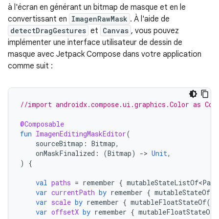
à l'écran en générant un bitmap de masque et en le
convertissant en
ImagenRawMask
. À l'aide de
detectDragGestures
et
Canvas
, vous pouvez
implémenter une interface utilisateur de dessin de
masque avec Jetpack Compose dans votre application
comme suit :
//import androidx.compose.ui.graphics.Color as Com
@Composable
fun
ImagenEditingMaskEditor
(
sourceBitmap
:
Bitmap
,
onMaskFinalized
:
(
Bitmap
)
-
>
Unit
,
)
{
val
paths
=
remember
{
mutableStateListOf<Path
var
currentPath
by
remember
{
mutableStateOf<P
var
scale
by
remember
{
mutableFloatStateOf
(
1f
var
offsetX
by
remember
{
mutableFloatStateOf
(