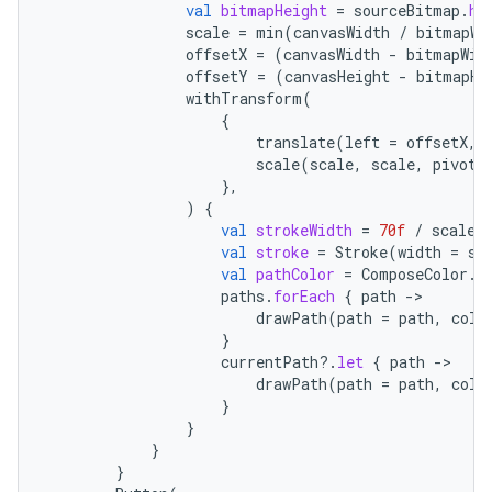
val
bitmapHeight
=
sourceBitmap
.
he
scale
=
min
(
canvasWidth
/
bitmapWi
offsetX
=
(
canvasWidth
-
bitmapWid
offsetY
=
(
canvasHeight
-
bitmapHe
withTransform
(
{
translate
(
left
=
offsetX
,
scale
(
scale
,
scale
,
pivot
},
)
{
val
strokeWidth
=
70f
/
scale
val
stroke
=
Stroke
(
width
=
st
val
pathColor
=
ComposeColor
.
W
paths
.
forEach
{
path
-
drawPath
(
path
=
path
,
colo
}
currentPath
?.
let
{
path
-
drawPath
(
path
=
path
,
colo
}
}
}
}