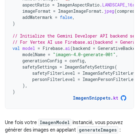
aspectRatio
=
ImagenAspectRatio
.
LANDSCAPE_16x9
imageFormat
=
ImagenImageFormat
.
jpeg
(
compress
addWatermark
=
false
,
)
// Initialize the Gemini Developer API backend ser
// For Vertex AI use Firebase.ai(backend = Generat
val
model
=
Firebase
.
ai
(
backend
=
GenerativeBacken
modelName
=
"imagen-4.0-generate-001"
,
generationConfig
=
config
,
safetySettings
=
ImagenSafetySettings
(
safetyFilterLevel
=
ImagenSafetyFilterLeve
personFilterLevel
=
ImagenPersonFilterLeve
),
)
ImagenSnippets
.
kt
Une fois votre
ImagenModel
instancié, vous pouvez
générer des images en appelant
generateImages
: