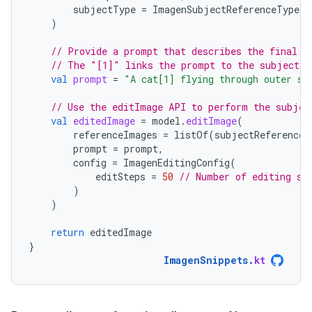
subjectType
=
ImagenSubjectReferenceType
.
A
)
// Provide a prompt that describes the final i
// The "[1]" links the prompt to the subject r
val
prompt
=
"A cat[1] flying through outer sp
// Use the editImage API to perform the subjec
val
editedImage
=
model
.
editImage
(
referenceImages
=
listOf
(
subjectReference
)
prompt
=
prompt
,
config
=
ImagenEditingConfig
(
editSteps
=
50
// Number of editing st
)
)
return
editedImage
}
ImagenSnippets
.
kt