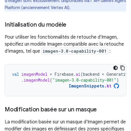
d'Imagen sont exclusivement disponibles via l' API Gemini Agent
Platform (anciennement Vertex AI).
Initialisation du modèle
Pour utiliser les fonctionnalités de retouche d'Imagen,
spécifiez un modèle Imagen compatible avec la retouche
d'images, tel que
imagen-3.0-capability-001
:
val
imagenModel
=
Firebase
.
ai
(
backend
=
Generative
.
imagenModel
(
"imagen-3.0-capability-001"
)
ImagenSnippets
.
kt
Modification basée sur un masque
La modification basée sur un masque d'Imagen permet de
modifier des images en définissant des zones spécifiques