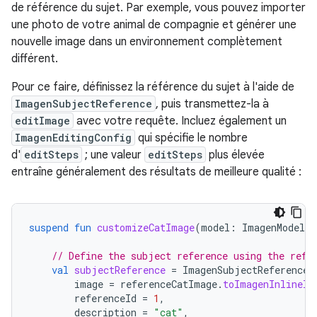
de référence du sujet. Par exemple, vous pouvez importer
une photo de votre animal de compagnie et générer une
nouvelle image dans un environnement complètement
différent.
Pour ce faire, définissez la référence du sujet à l'aide de
ImagenSubjectReference
, puis transmettez-la à
editImage
avec votre requête. Incluez également un
ImagenEditingConfig
qui spécifie le nombre
d'
editSteps
; une valeur
editSteps
plus élevée
entraîne généralement des résultats de meilleure qualité :
suspend
fun
customizeCatImage
(
model
:
ImagenModel
,
// Define the subject reference using the refe
val
subjectReference
=
ImagenSubjectReference
(
image
=
referenceCatImage
.
toImagenInlineIm
referenceId
=
1
,
description
=
"cat"
,