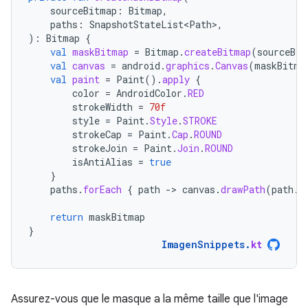
sourceBitmap
:
Bitmap
,
paths
:
SnapshotStateList<Path>
,
):
Bitmap
{
val
maskBitmap
=
Bitmap
.
createBitmap
(
sourceBit
val
canvas
=
android
.
graphics
.
Canvas
(
maskBitma
val
paint
=
Paint
().
apply
{
color
=
AndroidColor
.
RED
strokeWidth
=
70f
style
=
Paint
.
Style
.
STROKE
strokeCap
=
Paint
.
Cap
.
ROUND
strokeJoin
=
Paint
.
Join
.
ROUND
isAntiAlias
=
true
}
paths
.
forEach
{
path
-
>
canvas
.
drawPath
(
path
.
a
return
maskBitmap
}
ImagenSnippets
.
kt
Assurez-vous que le masque a la même taille que l'image