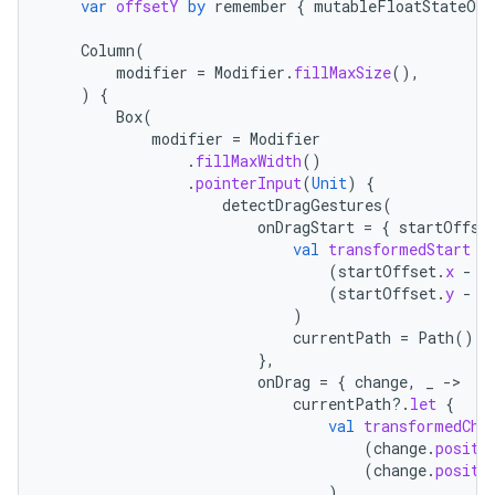
var
offsetY
by
remember
{
mutableFloatStateOf
(
Column
(
modifier
=
Modifier
.
fillMaxSize
(),
)
{
Box
(
modifier
=
Modifier
.
fillMaxWidth
()
.
pointerInput
(
Unit
)
{
detectDragGestures
(
onDragStart
=
{
startOffse
val
transformedStart
=
(
startOffset
.
x
-
o
(
startOffset
.
y
-
o
)
currentPath
=
Path
().
a
},
onDrag
=
{
change
,
_
-
currentPath
?.
let
{
val
transformedCha
(
change
.
positi
(
change
.
positi
)