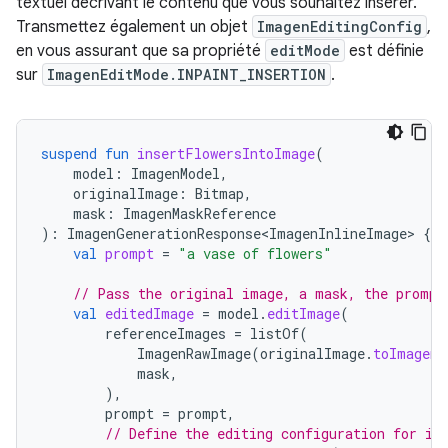
textuel décrivant le contenu que vous souhaitez insérer.
Transmettez également un objet
ImagenEditingConfig
,
en vous assurant que sa propriété
editMode
est définie
sur
ImagenEditMode.INPAINT_INSERTION
.
suspend
fun
insertFlowersIntoImage
(
model
:
ImagenModel
,
originalImage
:
Bitmap
,
mask
:
ImagenMaskReference
):
ImagenGenerationResponse<ImagenInlineImage>
{
val
prompt
=
"a vase of flowers"
// Pass the original image, a mask, the prompt
val
editedImage
=
model
.
editImage
(
referenceImages
=
listOf
(
ImagenRawImage
(
originalImage
.
toImagenI
mask
,
),
prompt
=
prompt
,
// Define the editing configuration for in