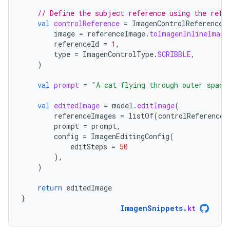
// Define the subject reference using the refe
val
controlReference
=
ImagenControlReference
(
image
=
referenceImage
.
toImagenInlineImage
referenceId
=
1
,
type
=
ImagenControlType
.
SCRIBBLE
,
)
val
prompt
=
"A cat flying through outer space
val
editedImage
=
model
.
editImage
(
referenceImages
=
listOf
(
controlReference
)
prompt
=
prompt
,
config
=
ImagenEditingConfig
(
editSteps
=
50
),
)
return
editedImage
}
ImagenSnippets
.
kt