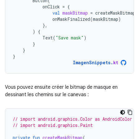
Button
(
onClick
=
{
val
maskBitmap
=
createMaskBitmap
(
onMaskFinalized
(
maskBitmap
)
},
)
{
Text
(
"Save mask"
)
}
}
}
ImagenSnippets
.
kt
Vous pouvez ensuite créer le bitmap de masque en
dessinant les chemins sur le canevas :
// import android.graphics.Color as AndroidColor
// import android.graphics.Paint
private
fun
createMaskBitmap
(