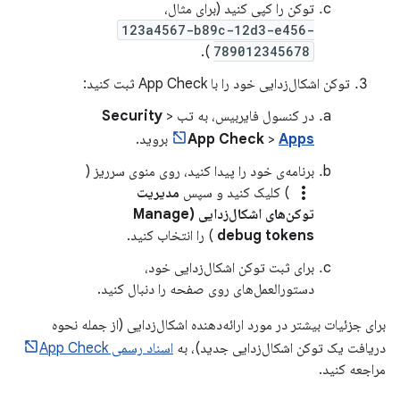
توکن را کپی کنید (برای مثال،
123a4567-b89c-12d3-e456-
).
789012345678
توکن اشکال‌زدایی خود را با App Check ثبت کنید:
در کنسول فایربیس، به تب
>
Security
Apps
>
App Check
بروید.
برنامه‌ی خود را پیدا کنید، روی منوی سرریز (
more_vert
) کلیک کنید و سپس
مدیریت
توکن‌های اشکال‌زدایی (Manage
debug tokens
) را انتخاب کنید.
برای ثبت توکن اشکال‌زدایی خود،
دستورالعمل‌های روی صفحه را دنبال کنید.
برای جزئیات بیشتر در مورد ارائه‌دهنده اشکال‌زدایی (از جمله نحوه
دریافت یک توکن اشکال‌زدایی جدید)، به
اسناد رسمی App Check
مراجعه کنید.