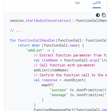
کاتلین
جاوا
session
.
startAudioConversation
(
::
functionCallHandl
// ...
fun
functionCallHandler
(
functionCall
:
FunctionCall
return
when
(
functionCall
.
name
)
{
"addList"
-
>
{
// Extract function parameter from fun
val
itemName
=
functionCall
.
args
[
"item
// Call function with parameter
addList
(
itemName
)
// Confirm the function call to the mo
val
response
=
JsonObject
(
mapOf
(
"success"
to
JsonPrimitive
(
tru
"message"
to
JsonPrimitive
(
"It
)
)
FunctionResponsePart
(
functionCall
.
name