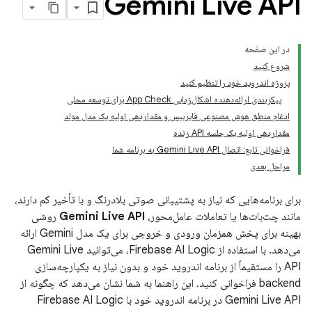
Gemini Live API
در این صفحه
شروع کنید
پروژه اندروید خود را تنظیم کنید
پیکربندی ارائه‌دهنده اشکال‌زدایی App Check برای توسعه محلی
ادغام منطق هوش مصنوعی فایربیس و مقداردهی اولیه یک مدل مولد
مقداردهی اولیه یک جلسه API زنده
فراخوانی تابع: اتصال Gemini Live API به برنامه شما
مراحل بعدی
برای برنامه‌هایی که نیاز به پشتیبانی صوتی بلادرنگ و با تأخیر کم دارند،
مانند چت‌بات‌ها یا تعاملات عامل‌محور،
Gemini Live API
روشی
بهینه برای پخش همزمان ورودی و خروجی برای یک مدل Gemini ارائه
می‌دهد. با استفاده از Firebase AI Logic، می‌توانید Gemini Live
API را مستقیماً از برنامه اندروید خود و بدون نیاز به یکپارچه‌سازی
backend فراخوانی کنید. این راهنما به شما نشان می‌دهد که چگونه از
Gemini Live API در برنامه اندروید خود با Firebase AI Logic