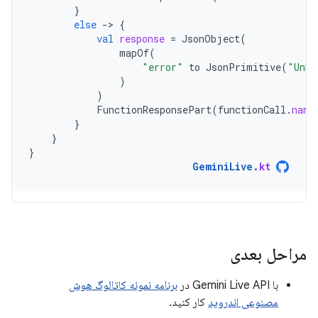
}
else
-
>
{
val
response
=
JsonObject
(
mapOf
(
"error"
to
JsonPrimitive
(
"Unkn
)
)
FunctionResponsePart
(
functionCall
.
name
}
}
}
GeminiLive
.
kt
مراحل بعدی
با Gemini Live API در
برنامه نمونه کاتالوگ هوش
مصنوعی اندروید
کار کنید.