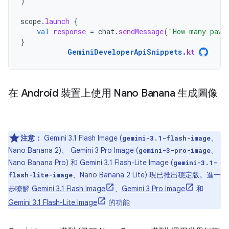
)
scope
.
launch
{
val
response
=
chat
.
sendMessage
(
"How many paws
}
GeminiDeveloperApiSnippets
.
kt
在 Android 裝置上使用 Nano Banana 生成圖像
注意：
Gemini 3.1 Flash Image (
、
gemini-3.1-flash-image
Nano Banana 2)、 Gemini 3 Pro Image (
、
gemini-3-pro-image
Nano Banana Pro) 和 Gemini 3.1 Flash-Lite Image (
gemini-3.1-
、Nano Banana 2 Lite) 現已推出穩定版。進一
flash-lite-image
步瞭解
Gemini 3.1 Flash Image
、
Gemini 3 Pro Image
和
Gemini 3.1 Flash-Lite Image
的功能