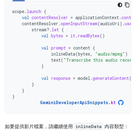
scope
.
launch
{
val
contentResolver
=
applicationContext
.
conten
contentResolver
.
openInputStream
(
audioUri
).
use
stream
?.
let
{
val
bytes
=
it
.
readBytes
()
val
prompt
=
content
{
inlineData
(
bytes
,
"audio/mpeg"
)
//
text
(
"Transcribe this audio record
}
val
response
=
model
.
generateContent
(
p
}
}
}
GeminiDeveloperApiSnippets
.
kt
如要提供影片檔案，請繼續使用
inlineData
內容類型：