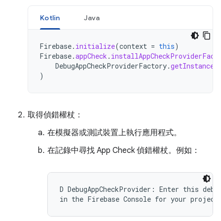
Kotlin
Java
Firebase
.
initialize
(
context
=
this
)
Firebase
.
appCheck
.
installAppCheckProviderFact
DebugAppCheckProviderFactory
.
getInstance
(
)
取得偵錯權杖：
在模擬器或測試裝置上執行應用程式。
在記錄中尋找 App Check 偵錯權杖。例如：
D DebugAppCheckProvider: Enter this debug