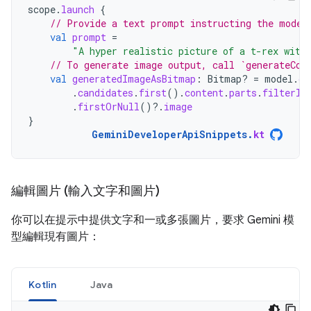
scope
.
launch
{
// Provide a text prompt instructing the model
val
prompt
=
"A hyper realistic picture of a t-rex with
// To generate image output, call `generateCon
val
generatedImageAsBitmap
:
Bitmap? 
=
model
.
ge
.
candidates
.
first
().
content
.
parts
.
filterIs
.
firstOrNull
()
?.
image
}
GeminiDeveloperApiSnippets
.
kt
編輯圖片 (輸入文字和圖片)
你可以在提示中提供文字和一或多張圖片，要求 Gemini 模
型編輯現有圖片：
Kotlin
Java