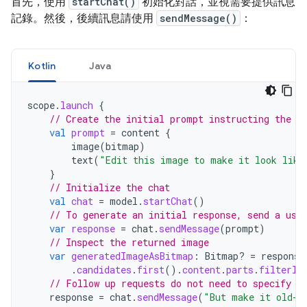
首先，使用
startChat()
初始化對話，並視需要提供訊息
記錄。然後，後續訊息請使用
sendMessage()
：
Kotlin
Java
scope
.
launch
{
// Create the initial prompt instructing the m
val
prompt
=
content
{
image
(
bitmap
)
text
(
"Edit this image to make it look like
}
// Initialize the chat
val
chat
=
model
.
startChat
()
// To generate an initial response, send a use
var
response
=
chat
.
sendMessage
(
prompt
)
// Inspect the returned image
var
generatedImageAsBitmap
:
Bitmap? 
=
response
.
candidates
.
first
().
content
.
parts
.
filterIs
// Follow up requests do not need to specify t
response
=
chat
.
sendMessage
(
"But make it old-s