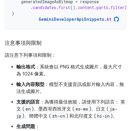
generatedImageAsBitmap
=
response
.
candidates
.
first
().
content
.
parts
.
filterIs
}
GeminiDeveloperApiSnippets
.
kt
注意事項與限制
請注意下列事項和限制：
輸出格式
：系統會以 PNG 格式生成圖片，最大尺寸
為 1024 像素。
輸入內容類型
：模型不支援音訊或影片輸入內容，無
法生成圖片。
支援的語言
：為獲得最佳效能，請使用下列語言： 英
文 (
en
)、墨西哥西班牙文 (
es-mx
)、日文 (
ja-
jp
)、簡體中文 (
zh-cn
) 和北印度文 (
hi-in
)。
生成問題
：