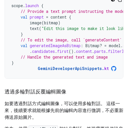
scope
.
launch
{
// Provide a text prompt instructing the model
val
prompt
=
content
{
image
(
bitmap
)
text
(
"Edit this image to make it look like
}
// To edit the image, call `generateContent` w
val
generatedImageAsBitmap
:
Bitmap? 
=
model
.
ge
.
candidates
.
first
().
content
.
parts
.
filterIs
// Handle the generated text and image
}
GeminiDeveloperApiSnippets
.
kt
透過多輪對話反覆編輯圖像
如要透過對話方式編輯圖像，可以使用多輪對話。 這樣一
來，後續要求就能根據先前的編輯內容進行微調，不必重新
傳送原始圖片。