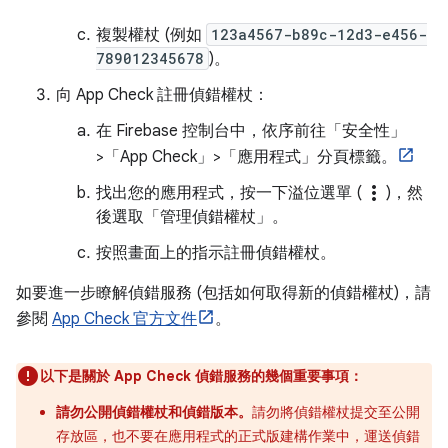
複製權杖 (例如
123a4567-b89c-12d3-e456-
789012345678
)。
向 App Check 註冊偵錯權杖：
在 Firebase 控制台中，依序前往「安全性」
>「App Check」>「應用程式」分頁標籤。
more_vert
找出您的應用程式，按一下溢位選單 (
)，然
後選取「管理偵錯權杖」
。
按照畫面上的指示註冊偵錯權杖。
如要進一步瞭解偵錯服務 (包括如何取得新的偵錯權杖)，請
參閱
App Check 官方文件
。
以下是關於 App Check 偵錯服務的幾個重要事項：
請勿公開偵錯權杖和偵錯版本。
請勿將偵錯權杖提交至公開
存放區，也不要在應用程式的正式版建構作業中，運送偵錯