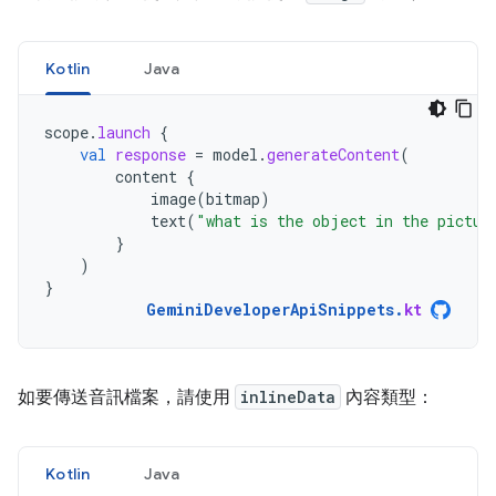
Kotlin
Java
scope
.
launch
{
val
response
=
model
.
generateContent
(
content
{
image
(
bitmap
)
text
(
"what is the object in the pictur
}
)
}
GeminiDeveloperApiSnippets
.
kt
如要傳送音訊檔案，請使用
inlineData
內容類型：
Kotlin
Java