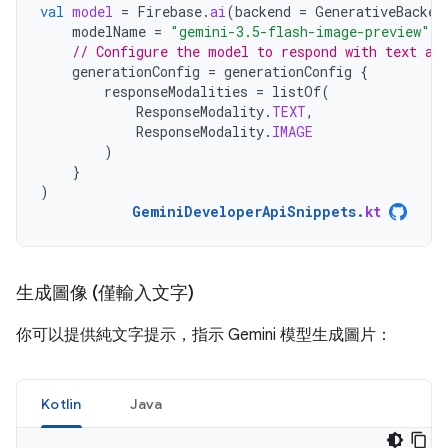
val
model
=
Firebase
.
ai
(
backend
=
GenerativeBacken
modelName
=
"gemini-3.5-flash-image-preview"
,
// Configure the model to respond with text an
generationConfig
=
generationConfig
{
responseModalities
=
listOf
(
ResponseModality
.
TEXT
,
ResponseModality
.
IMAGE
)
}
)
GeminiDeveloperApiSnippets
.
kt
生成圖像 (僅輸入文字)
你可以提供純文字提示，指示 Gemini 模型生成圖片：
Kotlin
Java