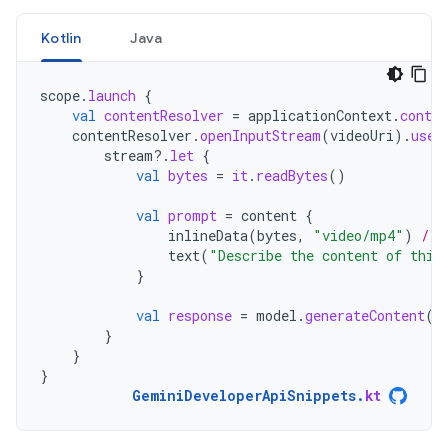
Kotlin
Java
scope
.
launch
{
val
contentResolver
=
applicationContext
.
conten
contentResolver
.
openInputStream
(
videoUri
).
use
stream
?.
let
{
val
bytes
=
it
.
readBytes
()
val
prompt
=
content
{
inlineData
(
bytes
,
"video/mp4"
)
// 
text
(
"Describe the content of this
}
val
response
=
model
.
generateContent
(
p
}
}
}
GeminiDeveloperApiSnippets
.
kt