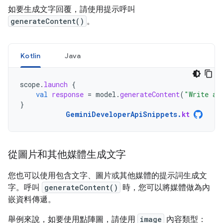
如要生成文字回覆，請使用提示呼叫
generateContent()
。
Kotlin
Java
scope
.
launch
{
val
response
=
model
.
generateContent
(
"Write a 
}
GeminiDeveloperApiSnippets
.
kt
從圖片和其他媒體生成文字
您也可以使用包含文字、圖片或其他媒體的提示詞生成文
字。呼叫
generateContent()
時，您可以將媒體做為內
嵌資料傳遞。
舉例來說，如要使用點陣圖，請使用
image
內容類型：