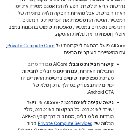
נדרשות קריאות לשרת. הפעולה הזו אמנם מסירה את זמן
האחזור ברשת, אבל מהירות ההסקה תלויה בחומרה של
המכשיר. הגישה הזו משפרת את הפרטיות כי הנתונים
הרגישים נשמרים במכשיר, מאפשרת שימוש בתכונות במצב
אופליין ומפחיתה את עלויות ההסקה.
‫AICore פועל בהתאם לעקרונות של
Private Compute Core
,
עם המאפיינים העיקריים הבאים:
קישור חבילות מוגבל
: AICore מבודד מרוב
החבילות האחרות, עם חריגים מוגבלים לחבילות
מערכת ספציפיות. שינויים ברשימת ההיתרים הזו
יכולים להתבצע רק במהלך עדכון מלא של
Android OTA.
גישה עקיפה לאינטרנט
: ל-AICore אין גישה
ישירה לאינטרנט. כל הבקשות באינטרנט, כולל
הורדות של מודלים, מנותבות דרך קובץ ה-APK
הנלווה של
Private Compute Services
בקוד