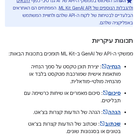
הערה:
השימוש בממשקי ה-API של AI גנרטיבי כפוף
לתנאים
ולהגבלות הנוספים של ML Kit GenAI API
. המפתחים הם האחראים
הבלעדיים לבטיחות של לקוח ה-API שלהם ולחוויית המשתמש
באפליקציה שלהם.
תכונות עיקריות
ממשקי ה-API של GenAI ב-ML Kit תומכים בתכונות הבאות:
הנחיה
: יצירת תוכן טקסט על סמך הנחיה
מותאמת אישית שמורכבת מטקסט בלבד או
מהנחיה מולטי-מודאלית.
סיכום
: סיכום מאמרים או שיחות כרשימה עם
תבליטים.
הגהה
: הגהה של הודעות קצרות בצ'אט.
שכתוב
: שכתוב של הודעות קצרות בצ'אט
בטונים או בסגנונות שונים.