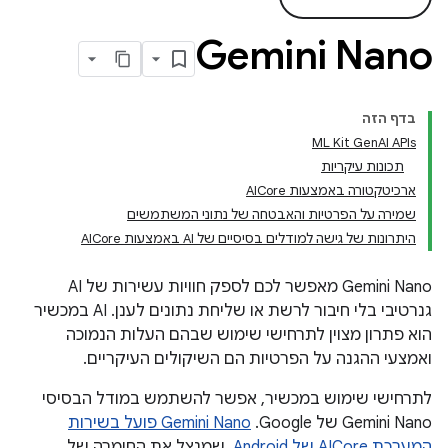
Gemini Nano
בדף הזה
‫ML Kit GenAI APIs
תכונות עיקריות
ארכיטקטורה באמצעות AICore
שמירה על הפרטיות והאבטחה של נתוני המשתמשים
היתרונות של גישה למודלים בסיסיים של AI באמצעות AICore
‫Gemini Nano מאפשר לכם לספק חוויות עשירות של AI
גנרטיבי בלי חיבור לרשת או שליחת נתונים לענן. ‫AI במכשיר
הוא פתרון מצוין לתרחישי שימוש שבהם העלות הנמוכה
ואמצעי ההגנה על הפרטיות הם השיקולים העיקריים.
לתרחישי שימוש במכשיר, אפשר להשתמש במודל הבסיסי
Gemini Nano של Google. ‫
Gemini Nano פועל בשירות
המערכת AICore של Android
, שמנצל את החומרה של