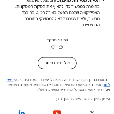
הסקת מסקנות מואצת
: AICore משתמש
בחומרה במכשיר כדי להאיץ את הסקת המסקנות.
האפליקציה שלכם תפעל בצורה הכי טובה בכל
מכשיר, ולא תצטרכו לדאוג לממשקי החומרה
הבסיסיים.
המידע עזר לך?
שליחת משוב
דוגמאות התוכן והקוד שבדף הזה כפופות לרישיונות המפורטים בקטע
רישיון
לתוכן
.‏ Java ו-OpenJDK הם סימנים מסחריים או סימנים מסחריים רשומים
של חברת Oracle ו/או של השותפים העצמאיים שלה.
עדכון אחרון: 2026-04-02 (שעון UTC).