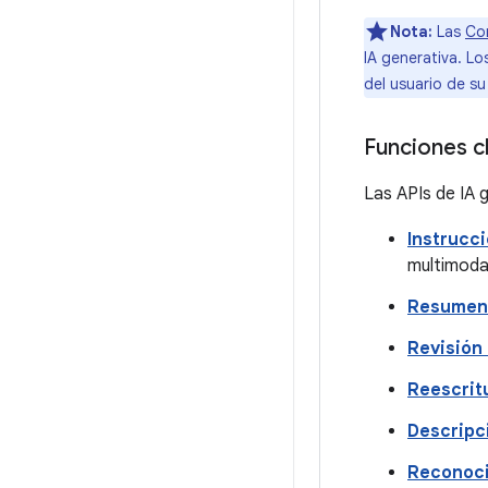
Nota:
Las
Con
IA generativa. Lo
del usuario de su
Funciones c
Las APIs de IA 
Instrucc
multimoda
Resumen
Revisión 
Reescrit
Descripc
Reconoci