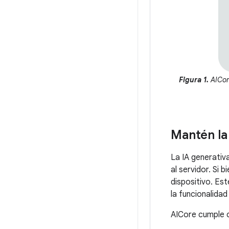
Figura 1.
AICore
Mantén la 
La IA generativa
al servidor. Si 
dispositivo. Est
la funcionalidad
AICore cumple c