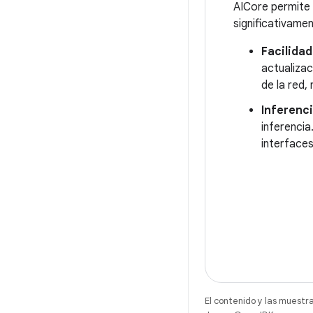
AICore permite 
significativame
Facilida
actualiza
de la red,
Inferenc
inferencia
interface
El contenido y las muestr