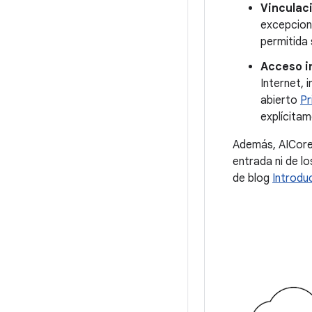
Vinculac
excepcione
permitida 
Acceso in
Internet, 
abierto
Pr
explícitam
Además, AICore 
entrada ni de l
de blog
Introdu