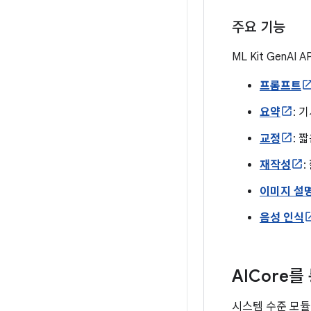
주요 기능
ML Kit GenA
프롬프트
요약
: 
교정
: 
재작성
이미지 설
음성 인식
AICore
시스템 수준 모듈로