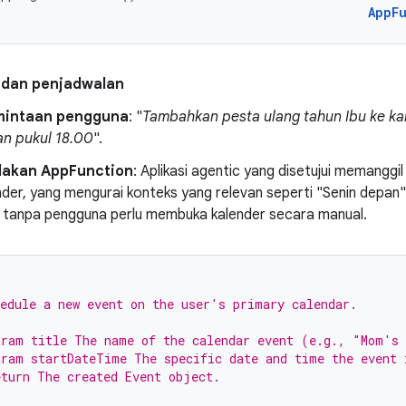
AppF
 dan penjadwalan
mintaan pengguna
: "
Tambahkan pesta ulang tahun Ibu ke ka
n pukul 18.00
".
dakan AppFunction
: Aplikasi agentic yang disetujui memanggil
nder, yang mengurai konteks yang relevan seperti "Senin depa
i tanpa pengguna perlu membuka kalender secara manual.
edule a new event on the user's primary calendar.
ram title The name of the calendar event (e.g., "Mom's 
ram startDateTime The specific date and time the event 
turn The created Event object.