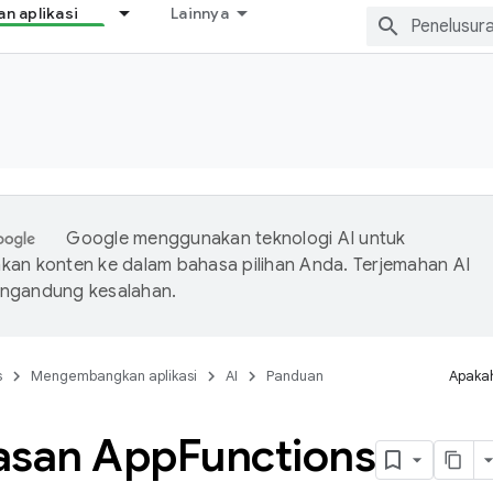
 aplikasi
Lainnya
Google menggunakan teknologi AI untuk
an konten ke dalam bahasa pilihan Anda. Terjemahan AI
ngandung kesalahan.
s
Mengembangkan aplikasi
AI
Panduan
Apakah
asan App
Functions