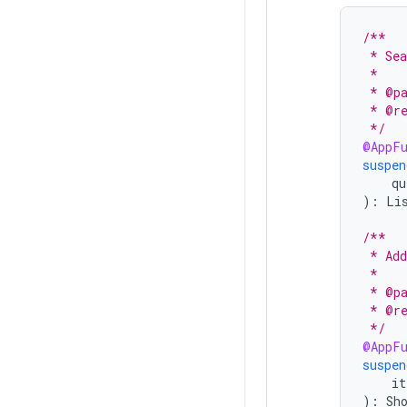
/**
 * Sea
 *
 * @pa
 * @re
 */
@AppFu
suspen
qu
):
Li
/**
 * Add
 *
 * @pa
 * @re
 */
@AppFu
suspen
it
):
Sh