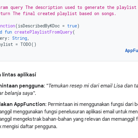
ram query The description used to generate the playlist
turn The final created playlist based on songs.
nction
(
isDescribedByKDoc
=
true
)
d
fun
createPlaylistFromQuery
(
ery
:
String
,
aylist
=
TODO
()
AppF
 lintas aplikasi
mintaan pengguna
: "
Temukan resep mi dari email Lisa dan
ar belanja saya
".
dakan AppFunction
: Permintaan ini menggunakan fungsi dari 
nggil menggunakan fungsi penelusuran aplikasi email untuk me
nggil mengekstrak bahan-bahan yang relevan dan memanggil fun
k mengisi daftar pengguna.