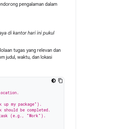
 mendorong pengalaman dalam
a di kantor hari ini pukul
elolaan tugas yang relevan dan
 judul, waktu, dan lokasi
location.
k up my package").
k should be completed.
task (e.g., "Work").