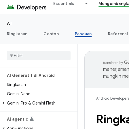
Essentials
Mengembangkan
AI
Ringkasan
Contoh
Panduan
Referensi
menerjemahk
AI Generatif di Android
mungkin me
Ringkasan
Gemini Nano
Android Developer
Gemini Pro & Gemini Flash
Ringk
AI agentic
App
Functions