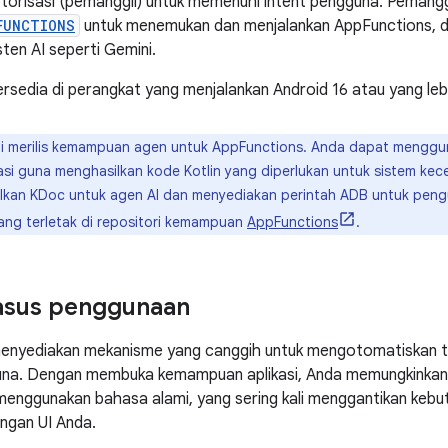
otorisasi (pemanggil) untuk memenuhi intent pengguna. Pemanggil
FUNCTIONS
untuk menemukan dan menjalankan AppFunctions, 
isten AI seperti Gemini.
rsedia di perangkat yang menjalankan Android 16 atau yang lebi
 merilis kemampuan agen untuk AppFunctions. Anda dapat menggun
kasi guna menghasilkan kode Kotlin yang diperlukan untuk sistem ke
lkan KDoc untuk agen AI dan menyediakan perintah ADB untuk peng
ang terletak di repositori kemampuan
AppFunctions
.
asus penggunaan
enyediakan mekanisme yang canggih untuk mengotomatiskan 
guna. Dengan membuka kemampuan aplikasi, Anda memungkinka
enggunakan bahasa alami, yang sering kali menggantikan kebu
ngan UI Anda.