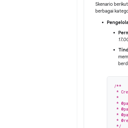
Skenario berik
berbagai kategor
Pengelol
Per
17.0
Tin
mema
berd
/**
 * Cre
 *
 * @pa
 * @pa
 * @pa
 * @re
 */