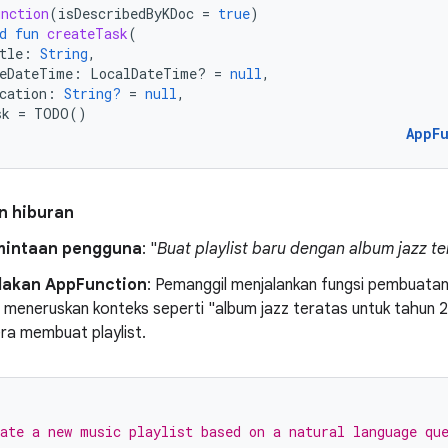
nction
(
isDescribedByKDoc
=
true
)
d
fun
createTask
(
tle
:
String
,
eDateTime
:
LocalDateTime? 
=
null
,
cation
:
String?
=
null
,
sk
=
TODO
()
AppF
n hiburan
mintaan pengguna
: "
Buat playlist baru dengan album jazz ter
dakan AppFunction
: Pemanggil menjalankan fungsi pembuatan p
 meneruskan konteks seperti "album jazz teratas untuk tahun 2
ra membuat playlist.
ate a new music playlist based on a natural language qu