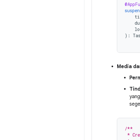
@AppFu
suspen
ti
du
lo
):
Ta
Media da
Per
Tin
yang
sege
/**
 * Cre