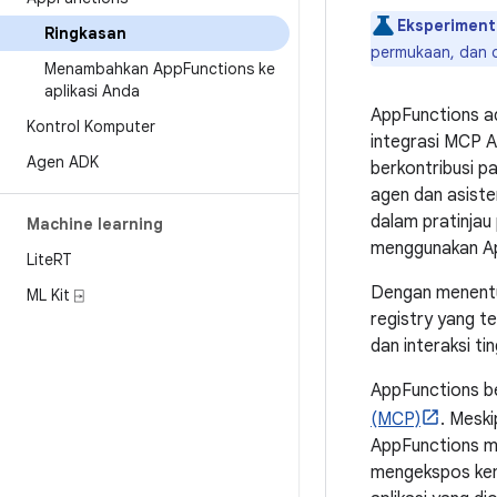
Eksperiment
Ringkasan
permukaan, dan 
Menambahkan App
Functions ke
aplikasi Anda
AppFunctions a
Kontrol Komputer
integrasi MCP A
Agen ADK
berkontribusi p
agen dan asiste
dalam pratinjau
Machine learning
menggunakan Ap
Lite
RT
Dengan menentuk
ML Kit ⍈
registry yang t
dan interaksi ti
AppFunctions be
(MCP)
. Mesk
AppFunctions me
mengekspos kema