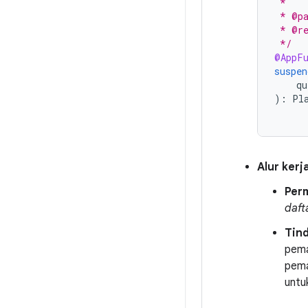
 *
 * @pa
 * @re
 */
@AppFu
suspen
qu
):
Pl
Alur kerja
Per
daft
Tin
pema
pema
untu