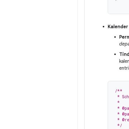
Kalender
Per
depa
Tin
kale
entr
/**
 * Sch
 *
 * @pa
 * @pa
 * @re
 */