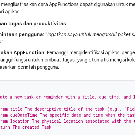
ut mengilustrasikan cara AppFunctions dapat digunakan untuk
i aplikasi:
aan tugas dan produktivitas
mintaan pengguna
: "
Ingatkan saya untuk mengambil paket say
0
".
dakan AppFunction
: Pemanggil mengidentifikasi aplikasi peng
nggil fungsi untuk membuat tugas, yang otomatis mengisi kolom
asarkan perintah pengguna.
ate a new task or reminder with a title, due time, and 
ram title The descriptive title of the task (e.g., "Pic
ram dueDateTime The specific date and time when the tas
ram location The physical location associated with the 
turn The created Task