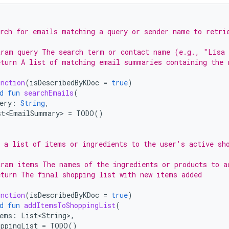
rch for emails matching a query or sender name to retri
ram query The search term or contact name (e.g., "Lisa 
turn A list of matching email summaries containing the 
nction
(
isDescribedByKDoc
=
true
)
d
fun
searchEmails
(
ery
:
String
,
st<EmailSummary>
=
TODO
()
 a list of items or ingredients to the user's active sh
ram items The names of the ingredients or products to a
turn The final shopping list with new items added
nction
(
isDescribedByKDoc
=
true
)
d
fun
addItemsToShoppingList
(
ems
:
List<String>
,
oppingList
=
TODO
()