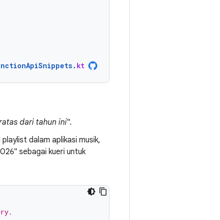
unctionApiSnippets
.
kt
atas dari tahun ini
".
laylist dalam aplikasi musik,
026" sebagai kueri untuk
ery.