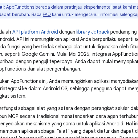
al:
AppFunctions berada dalam pratinjau eksperimental saat kami m
dapat berubah. Baca
FAQ
kami untuk mengetahui informasi selengka
dalah
API platform Android
dengan
library Jetpack
pendamping 
ndroid. API ini memungkinkan aplikasi Anda berperilaku seperti 
ada fungsi yang bertindak sebagai alat untuk digunakan oleh fi
n, seperti Google Gemini. Mulai Mei 2026, integrasi AppFuncti
 pribadi dengan penguji tepercaya. Anda dapat mulai menyiapkan
pFunctions dan alat pengembangan.
an AppFunctions ini, Anda memungkinkan aplikasi menyediakan 
erintegrasi ke dalam Android OS, sehingga pengguna dapat meny
ngkat sistem.
rfungsi sebagai alat yang setara dengan perangkat seluler d
ipun MCP secara tradisional menstandarkan cara agen terhubung 
nyediakan mekanisme yang sama untuk aplikasi Android. Hal i
mpuan aplikasi sebagai "alat" yang dapat diatur dan dapat di