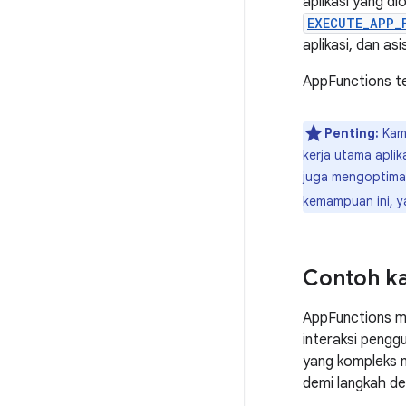
aplikasi yang di
EXECUTE_APP_
aplikasi, dan as
AppFunctions te
Penting:
Kami
kerja utama apli
juga mengoptima
kemampuan ini, y
Contoh k
AppFunctions m
interaksi peng
yang kompleks m
demi langkah de