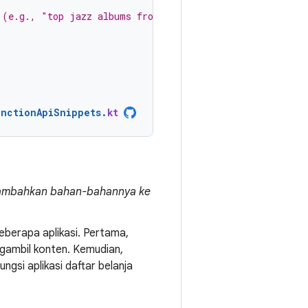
 (e.g., "top jazz albums from 2026").
unctionApiSnippets
.
kt
 tambahkan bahan-bahannya ke
beberapa aplikasi. Pertama,
ngambil konten. Kemudian,
gsi aplikasi daftar belanja