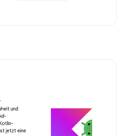
r
heit und
id-
Kotlin-
st jetzt eine