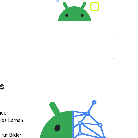
s
ice-
lles Lernen
für Bilder,