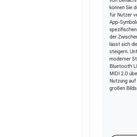
von Benachr
können Sie 
für Nutzer v
App-Symbold
spezifische
der Zwische
lässt sich di
steigern. Un
moderner St
Bluetooth L
MIDI 2.0 üb
Nutzung auf
großen Bild