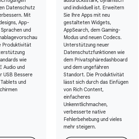
ichtigungen
ausdrucksstark, dynamisch
den Datenschutz
und individuell ist. Erweitern
erbessern. Mit
Sie Ihre Apps mit neu
esigns, App-
gestalteten Widgets,
n Sprachen und
AppSearch, dem Gaming-
nablagevorschau
Modus und neuen Codecs.
e Produktivität
Unterstützung neuer
terstützung
Datenschutzfunktionen wie
andards wie
dem Privatsphäredashboard
E Audio und
und dem ungefähren
er USB Bessere
Standort. Die Produktivität
 Tablets und
lässt sich durch das Einfügen
schirmen
von Rich Content,
einfacheres
Unkenntlichmachen,
verbesserte native
Fehlerbehebung und vieles
mehr steigern.