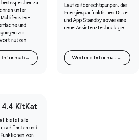
rbeitsspeicher zu
Laufzeitberechtigungen, die
können unter
Energiesparfunktionen Doze
Multifenster-
und App Standby sowie eine
rfläche und
neue Assistenztechnologie.
igungen zur
wort nutzen.
Weitere Informationen
Weitere Informationen
 4
.
4 Kit
Kat
at bietet alle
n, schönsten und
 Funktionen von