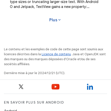
type sizes or truncating larger-size text. With Android
O and Jetpack, TextView gains a new property:
autoSizeTextType which allows the text to
expand_more
Plus
Le contenu et les exemples de code de cette page sont soumis aux
licences décrites dans la
Licence de contenu
. Java et OpenJDK sont
des marques ou des marques déposées d'Oracle et/ou de ses
sociétés affiliées.
Dernière mise à jour le 2024/12/21 (UTC).
EN SAVOIR PLUS SUR ANDROID
Android