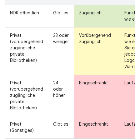
NDK öffentlich
Gibt es
Zugänglich
Funktio
wie erw
Privat
23 oder
Vorübergehend
Funktio
(vorübergehend
weniger
zugänglich
wie erw
zugängliche
Sie erh
private
jedoch 
Bibliotheken)
Logcat
Warnun
Privat
24
Eingeschränkt
Laufzei
(vorübergehend
oder
zugängliche
höher
private
Bibliotheken)
Privat
Gibt es
Eingeschränkt
Laufzei
(Sonstiges)