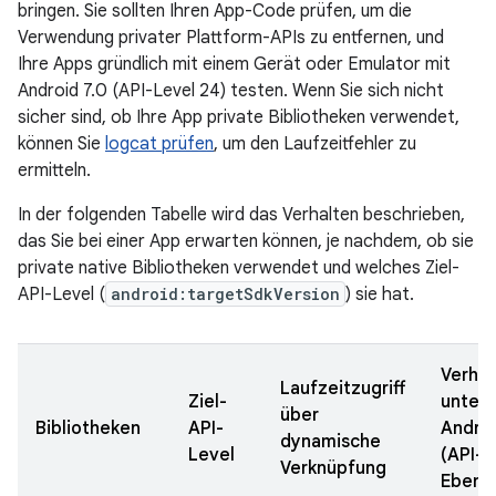
bringen. Sie sollten Ihren App-Code prüfen, um die
Verwendung privater Plattform-APIs zu entfernen, und
Ihre Apps gründlich mit einem Gerät oder Emulator mit
Android 7.0 (API-Level 24) testen. Wenn Sie sich nicht
sicher sind, ob Ihre App private Bibliotheken verwendet,
können Sie
logcat prüfen
, um den Laufzeitfehler zu
ermitteln.
In der folgenden Tabelle wird das Verhalten beschrieben,
das Sie bei einer App erwarten können, je nachdem, ob sie
private native Bibliotheken verwendet und welches Ziel-
API-Level (
android:targetSdkVersion
) sie hat.
Verhal
Laufzeitzugriff
Ziel-
unter
über
Bibliotheken
API-
Androi
dynamische
Level
(API-
Verknüpfung
Ebene