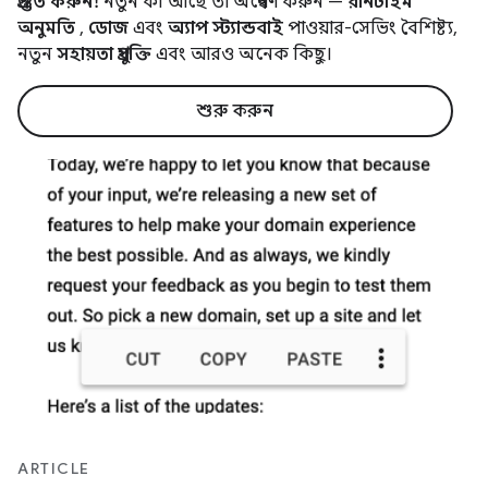
প্রস্তুত করুন!
নতুন কী আছে তা অন্বেষণ করুন —
রানটাইম
অনুমতি
,
ডোজ
এবং
অ্যাপ স্ট্যান্ডবাই
পাওয়ার-সেভিং বৈশিষ্ট্য,
নতুন
সহায়তা প্রযুক্তি
এবং আরও অনেক কিছু।
শুরু করুন
ARTICLE