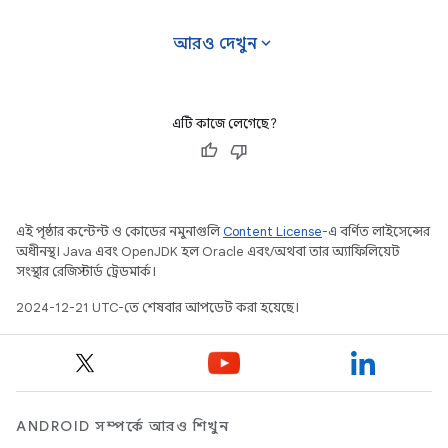
languages
expand_more
আরও দেখুন
এটি কাজে লেগেছে?
এই পৃষ্ঠার কন্টেন্ট ও কোডের নমুনাগুলি
Content License
-এ বর্ণিত লাইসেন্সের
অধীনস্থ। Java এবং OpenJDK হল Oracle এবং/অথবা তার অ্যাফিলিয়েট
সংস্থার রেজিস্টার্ড ট্রেডমার্ক।
2024-12-21 UTC-তে শেষবার আপডেট করা হয়েছে।
ANDROID সম্পর্কে আরও শিখুন