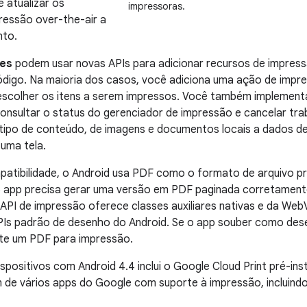
 atualizar os
impressoras.
ressão over-the-air a
nto.
tes
podem usar novas APIs para adicionar recursos de impre
digo. Na maioria dos casos, você adiciona uma ação de impr
escolher os itens a serem impressos. Você também implementar
onsultar o status do gerenciador de impressão e cancelar trab
tipo de conteúdo, de imagens e documentos locais a dados de
uma tela.
atibilidade, o Android usa PDF como o formato de arquivo pr
o app precisa gerar uma versão em PDF paginada corretament
 API de impressão oferece classes auxiliares nativas e da Web
Is padrão de desenho do Android. Se o app souber como dese
nte um PDF para impressão.
ispositivos com
Android 4.4
inclui o Google Cloud Print pré-in
 de vários apps do Google com suporte à impressão, incluindo