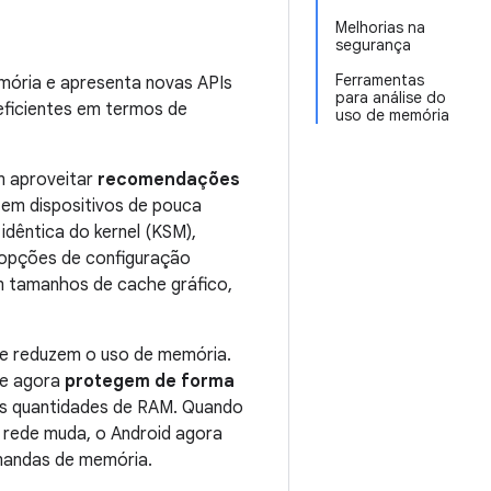
Melhorias na
segurança
Ferramentas
emória e apresenta novas APIs
para análise do
 eficientes em termos de
uso de memória
m aproveitar
recomendações
em dispositivos de pouca
dêntica do kernel (KSM),
 opções de configuração
m tamanhos de cache gráfico,
e reduzem o uso de memória.
e agora
protegem de forma
s quantidades de RAM. Quando
e rede muda, o Android agora
emandas de memória.