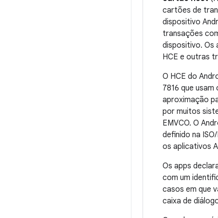
cartões de tran
dispositivo And
transações com
dispositivo. O
HCE e outras t
O HCE do Andro
7816 que usam 
aproximação pa
por muitos sist
EMVCO. O Androi
definido na IS
os aplicativos 
Os apps declara
com um identifi
casos em que v
caixa de diálog