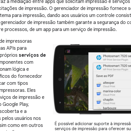
az a mediação entre apps que solicitam impressão e serviços
citações de impressão. O gerenciador de impressão fornece 
stema para impressão, dando aos usuários um controle consi
O gerenciador de impressão também garante a segurança do c
re processos, de um app para um serviço de impressão.
 de impressoras
as APIs para
 próprios
serviços de
omponentes com
ionam lógica e
ficos do fornecedor
car com tipos
impressoras. Eles
viços de impressão e
lo Google Play,
escoberta e a
s pelos usuários nos
É possível adicionar suporte à impress
Assim como em outros
serviços de impressão para oferecer su