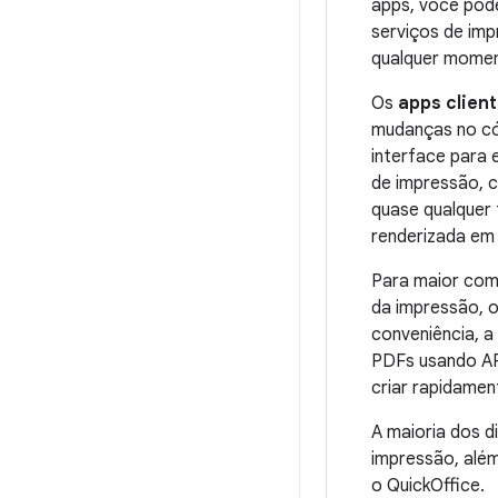
apps, você pode
serviços de imp
qualquer mome
Os
apps clien
mudanças no có
interface para 
de impressão, c
quase qualquer 
renderizada em 
Para maior comp
da impressão, 
conveniência, a
PDFs usando AP
criar rapidame
A maioria dos d
impressão, além
o QuickOffice.