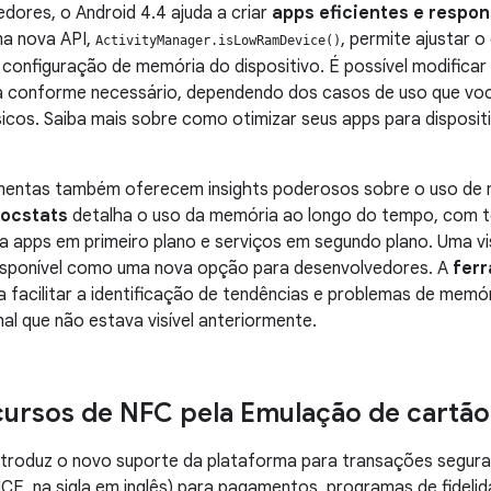
edores, o
Android 4.4
ajuda a criar
apps eficientes e respon
ma nova API,
, permite ajustar
ActivityManager.isLowRamDevice()
configuração de memória do dispositivo. É possível modificar
 conforme necessário, dependendo dos casos de uso que vo
sicos. Saiba mais sobre como otimizar seus apps para dispos
mentas também oferecem insights poderosos sobre o uso de 
rocstats
detalha o uso da memória ao longo do tempo, com 
 apps em primeiro plano e serviços em segundo plano. Uma vis
sponível como uma nova opção para desenvolvedores. A
fer
 facilitar a identificação de tendências e problemas de memó
al que não estava visível anteriormente.
ursos de NFC pela Emulação de cartão
ntroduz o novo suporte da plataforma para transações segur
CE, na sigla em inglês) para pagamentos, programas de fideli