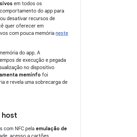
sivos
em todos os
 o comportamento do app para
 ou desativar recursos de
cê quer oferecer em
itivos com pouca memória
neste
memória do app. A
tempos de execução e pegada
ualização no dispositivo
ramenta meminfo
foi
ria e revela uma sobrecarga de
 host
as com NFC pela
emulação de
dade, acesso a cartões,