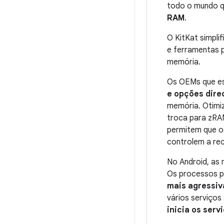
todo o mundo 
RAM
.
O KitKat simpli
e ferramentas p
memória.
Os OEMs que es
e opções dire
memória. Otimiz
troca para zRA
permitem que o
controlem a re
No Android, as
Os processos p
mais agressiv
vários serviços
inicia os serv