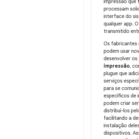
impressão que f
processam soli
interface do si
qualquer app. 
transmitido ent
Os fabricantes
podem usar nov
desenvolver os
impressão
, c
plugue que adic
serviços especí
para se comuni
específicos de 
podem criar ser
distribuí-los pe
facilitando a d
instalação dele
dispositivos. 