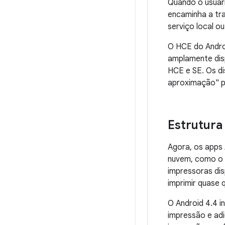
Quando o usuári
encaminha a tra
serviço local o
O HCE do Androi
amplamente dis
HCE e SE. Os d
aproximação" p
Estrutura
Agora, os apps 
nuvem, como o 
impressoras dis
imprimir quase 
O
Android 4.4
in
impressão e adi