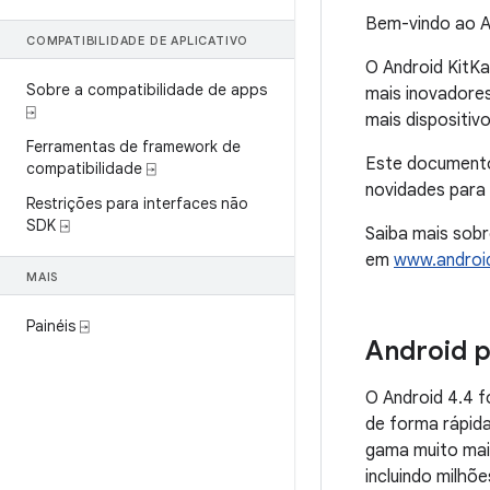
Bem-vindo ao An
COMPATIBILIDADE DE APLICATIVO
O Android KitK
Sobre a compatibilidade de apps
mais inovadores
⍈
mais dispositiv
Ferramentas de framework de
Este document
compatibilidade ⍈
novidades para
Restrições para interfaces não
SDK ⍈
Saiba mais sob
em
www.androi
MAIS
Painéis ⍈
Android p
O
Android 4.4
f
de forma rápid
gama muito mai
incluindo milhõ