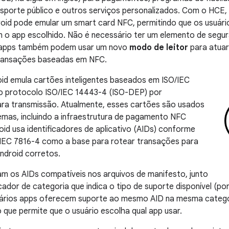
sporte público e outros serviços personalizados. Com o HCE,
roid pode emular um smart card NFC, permitindo que os usuário
 o app escolhido. Não é necessário ter um elemento de segur
s apps também podem usar um novo
modo de leitor
para atuar
ransações baseadas em NFC.
id emula cartões inteligentes baseados em ISO/IEC
o protocolo ISO/IEC 14443-4 (ISO-DEP) por
ra transmissão. Atualmente, esses cartões são usados
emas, incluindo a infraestrutura de pagamento NFC
d usa identificadores de aplicativo (AIDs) conforme
O/IEC 7816-4 como a base para rotear transações para
Android corretos.
m os AIDs compatíveis nos arquivos de manifesto, junto
cador de categoria que indica o tipo de suporte disponível (p
ários apps oferecem suporte ao mesmo AID na mesma catego
o que permite que o usuário escolha qual app usar.