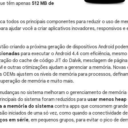
que têm apenas
512 MB de
fica todos os principais componentes para reduzir o uso de m
ara ajudar você a criar aplicativos inovadores, responsivos e
tão criando a próxima geração de dispositivos Android pode
cionadas
para executar o
Android 4.4
com eficiência, mesmo 
ação do cache de código JIT do Dalvik, mesclagem de página i
M e outras otimizações ajudam a gerenciar a memória. Novas
s OEMs ajustem os níveis de memória para processos, defina
cuperação de memória e muito mais.
 mudanças no sistema melhoram o gerenciamento de memória 
rincipais do sistema foram reduzidos para
usar menos heap
a a memória do sistema
contra apps que consomem grande
 são iniciados de uma só vez, como quando a conectividade d
iços em série
, em pequenos grupos, para evitar o pico de d