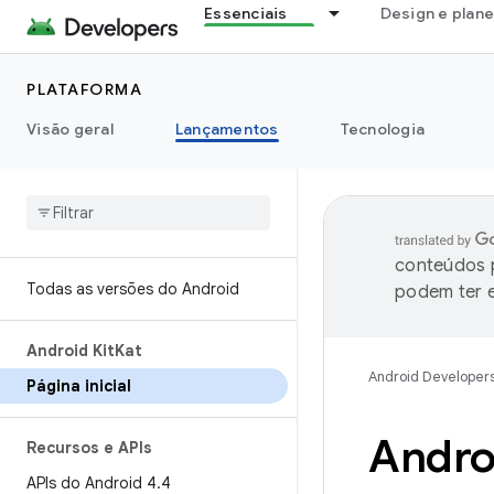
Essenciais
Design e plan
PLATAFORMA
Visão geral
Lançamentos
Tecnologia
conteúdos p
Todas as versões do Android
podem ter e
Android Kit
Kat
Android Developer
Página inicial
Androi
Recursos e APIs
APIs do Android 4
.
4