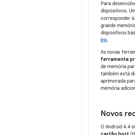
Para desenvolv
dispositivos. U
corresponder à 
grande memória
dispositivos bá
link
.
As novas ferra
ferramenta p
de memória para
também está di
aprimorada para
memória adicion
Novos rec
O
Android 4.4
i
cartão host
(H