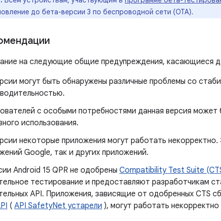
:
Всем устройствам, участвующим в
программе бета-тестировани
овление до бета-версии 3 по беспроводной сети (OTA).
омендации
ание на следующие общие предупреждения, касающиеся да
ерсии могут быть обнаружены различные проблемы со стаб
зводительностью.
зователей с особыми потребностями данная версия может
вного использования.
ерсии некоторые приложения могут работать некорректно.
жений Google, так и других приложений.
сии Android 15 QPR не одобрены
Compatibility Test Suite (CT
тельное тестирование и предоставляют разработчикам ст
тельных API. Приложения, зависящие от одобренных CTS 
API
(
API SafetyNet устарели
), могут работать некорректно 