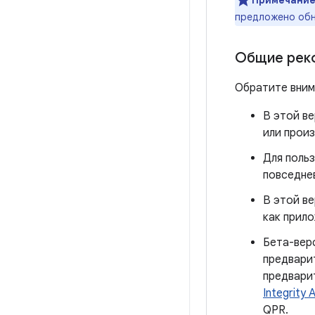
Примечание
предложено обн
Общие рек
Обратите вним
В этой в
или прои
Для поль
повседне
В этой в
как прило
Бета-вер
предвари
предвари
Integrity 
QPR.