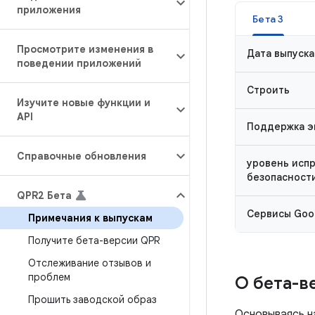
приложения
Бета 3
Просмотрите изменения в
Дата выпуска
поведении приложений
Строить
Изучите новые функции и
API
Поддержка э
Справочные обновления
уровень исп
безопасност
QPR2 Бета
Сервисы Goog
Примечания к выпускам
Получите бета-версии QPR
Отслеживание отзывов и
проблем
О бета-ве
Прошить заводской образ
Основываясь 