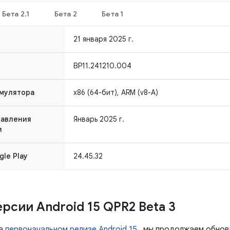
Бета 2.1
Бета 2
Бета 1
21 января 2025 г.
BP11.241210.004
мулятора
x86 (64-бит), ARM (v8-A)
равления
Январь 2025 г.
и
le Play
24.45.32
рсии Android 15 QPR2 Beta 3
на
первоначальном релизе Android 15
, мы продолжаем обнов