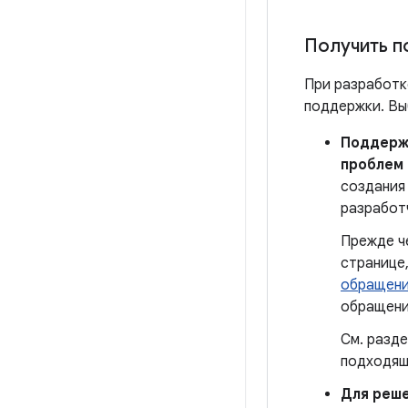
Получить 
При разработк
поддержки. Выб
Поддерж
проблем 
создания 
разработ
Прежде ч
странице
обращени
обращение
См. разд
подходящ
Для реш