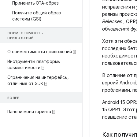
Применить OTA-образ
исправления и
Получите общий образ
релизы происх
системы (GSI)
Releases
, QPR)
обновлений фу
СОВМЕСТИМОСТЬ
ПРИЛОЖЕНИЙ
Хотя эти обно
последних бет
О совместимости приложений ⍈
необходимости
Инструменты платформы
пользовательс
совместимости ⍈
В отличие от 
Ограничения на интерфейсы
,
версий Androi
отличные от SDK ⍈
проблемами, п
БОЛЕЕ
Android 15 QPR
15 QPR1. Этот 
Панели мониторинга ⍈
повышение ста
Как получи