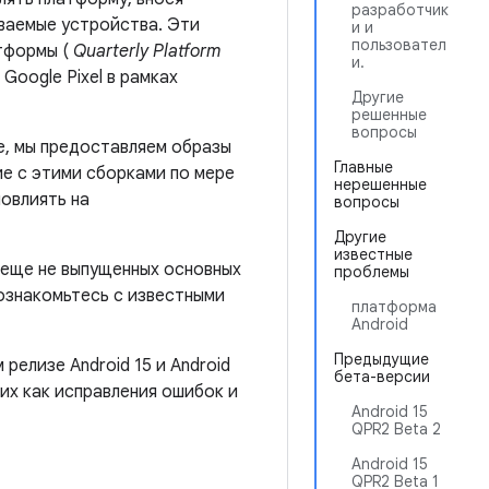
разработчик
ваемые устройства. Эти
и и
пользовател
тформы (
Quarterly Platform
и.
Google Pixel в рамках
Другие
решенные
вопросы
е, мы предоставляем образы
Главные
ие с этими сборками по мере
нерешенные
повлиять на
вопросы
Другие
известные
 еще не выпущенных основных
проблемы
 ознакомьтесь с известными
платформа
Android
Предыдущие
релизе Android 15 и Android
бета-версии
их как исправления ошибок и
Android 15
QPR2 Beta 2
Android 15
QPR2 Beta 1