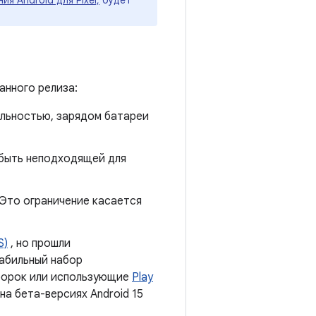
я Android для Pixel,
будет
нного релиза:
ильностью, зарядом батареи
 быть неподходящей для
 Это ограничение касается
S)
, но прошли
абильный набор
сборок или использующие
Play
на бета-версиях Android 15