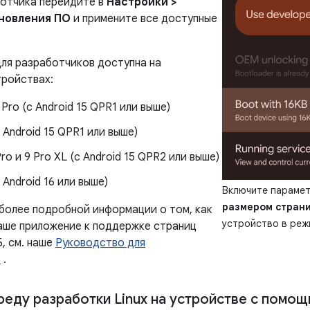
отчика перейдите в
Настройки >
новления ПО
и примените все доступные
для разработчиков доступна на
ройствах:
8 Pro (с Android 15 QPR1 или выше)
с Android 15 QPR1 или выше)
 Pro и 9 Pro XL (с Android 15 QPR2 или выше)
с Android 16 или выше)
Включите параме
размером страни
 более подробной информации о том, как
устройство в режи
аше приложение к поддержке страниц
, см. наше
Руководство для
в
.
реду разработки Linux на устройстве с помо