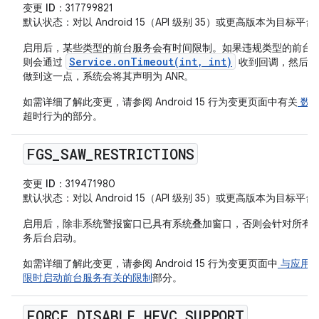
变更 ID
：317799821
默认状态
：对以 Android 15（API 级别 35）或更高版本为目
启用后，某些类型的前台服务会有时间限制。如果违规类型的前台
Service.onTimeout(int, int)
则会通过
收到回调，然后必
做到这一点，系统会将其声明为 ANR。
如需详细了解此变更，请参阅 Android 15 行为变更页面中有关
数据
超时行为的部分。
FGS
_
SAW
_
RESTRICTIONS
变更 ID
：319471980
默认状态
：对以 Android 15（API 级别 35）或更高版本为目
启用后，除非系统警报窗口已具有系统叠加窗口，否则会针对所有
务后台启动。
如需详细了解此变更，请参阅 Android 15 行为变更页面中
与应用
限时启动前台服务有关的限制
部分。
FORCE
_
DISABLE
_
HEVC
_
SUPPORT