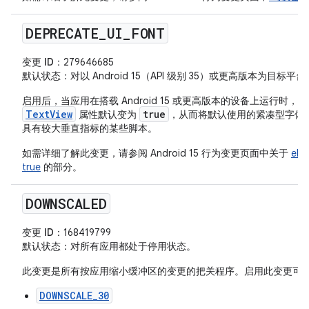
DEPRECATE
_
UI
_
FONT
变更 ID
：279646685
默认状态
：对以 Android 15（API 级别 35）或更高版本为目
e
启用后，当应用在搭载 Android 15 或更高版本的设备上运行时，
TextView
true
属性默认变为
，从而将默认使用的紧凑型字体
具有较大垂直指标的某些脚本。
如需详细了解此变更，请参阅 Android 15 行为变更页面中关于
el
true
的部分。
DOWNSCALED
变更 ID
：168419799
默认状态
：对所有应用都处于停用状态。
此变更是所有按应用缩小缓冲区的变更的把关程序。启用此变更可
DOWNSCALE_30