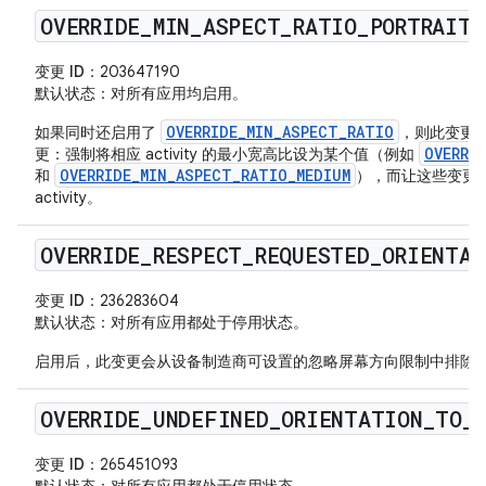
OVERRIDE
_
MIN
_
ASPECT
_
RATIO
_
PORTRAIT
_
变更 ID
：203647190
默认状态
：对所有应用均启用。
OVERRIDE_MIN_ASPECT_RATIO
如果同时还启用了
，则此变更
OVERRI
更：强制将相应 activity 的最小宽高比设为某个值（例如
OVERRIDE_MIN_ASPECT_RATIO_MEDIUM
和
），而让这些变更
activity。
OVERRIDE
_
RESPECT
_
REQUESTED
_
ORIENTAT
变更 ID
：236283604
默认状态
：对所有应用都处于停用状态。
启用后，此变更会从设备制造商可设置的忽略屏幕方向限制中排除
OVERRIDE
_
UNDEFINED
_
ORIENTATION
_
TO
_
变更 ID
：265451093