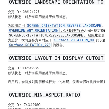
OVERRIDE
_
LANDSCAPE
_
ORIENTATION
_
TO
_
R
变更 ID
：266124927
默认状态
：对所有应用都处于停用状态。
SCREEN_ORIENTATION_REVERSE_LANDSCAPE
为应用启用
。除
OVERRIDE_ANY_ORIENTATION
，否则只有当 Activity 指
SCREEN_ORIENTATION_REVERSE_LANDSCAPE
。启用此变更有
Surface.ROTATION_90
为差异：横向屏幕方向对应于
的设备，
Surface.ROTATION_270
的设备。
OVERRIDE
_
LAYOUT
_
IN
_
DISPLAY
_
CUTOUT
_
变更 ID
：332679525
默认状态
：对所有应用都处于停用状态。
启用后，会替换刘海屏模式行为中的布局。仅当未强制执行全屏显
OVERRIDE
_
MIN
_
ASPECT
_
RATIO
变更 ID
：174042980