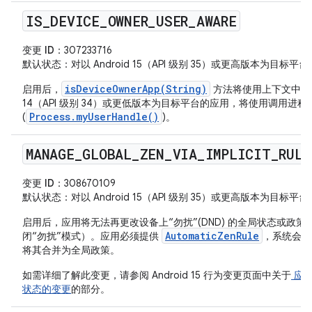
IS
_
DEVICE
_
OWNER
_
USER
_
AWARE
变更 ID
：307233716
默认状态
：对以 Android 15（API 级别 35）或更高版本为目
isDeviceOwnerApp(String)
启用后，
方法将使用上下文中所含的
14（API 级别 34）或更低版本为目标平台的应用，将使用调用进程
Process.myUserHandle()
(
)。
MANAGE
_
GLOBAL
_
ZEN
_
VIA
_
IMPLICIT
_
RULE
变更 ID
：308670109
默认状态
：对以 Android 15（API 级别 35）或更高版本为目
启用后，应用将无法再更改设备上“勿扰”(DND) 的全局状态或政
AutomaticZenRule
闭“勿扰”模式）。应用必须提供
，系统会根
将其合并为全局政策。
如需详细了解此变更，请参阅 Android 15 行为变更页面中关于
应用
状态的变更
的部分。