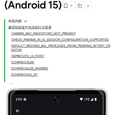
(Android 15)
本页内容
兼容性框架中包含的行为变更
CAMERA_MIC_INDICATORS_NOT_PRESENT
CHECK_PARAMS_IN_IS_SESSION_CONFIGURATION_SUPPORTED
DEFAULT_RESCIND_BAL_PRIVILEGES_FROM_PENDING_INTENT_CR
EATOR
DEPRECATE_UI_FONT
DOWNSCALED
DOWNSCALED_INVERSE
DOWNSCALE_30