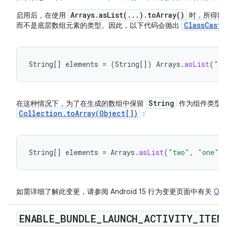
Arrays.asList(...).toArray()
启用后，在使用
时，所得数
ClassCastE
而不是底层数组元素的类型。因此，以下代码会抛出
String
[]
elements
=
(
String
[]
)
Arrays
.
asList
(
"on
String
在这种情况下，为了在生成的数组中保留
作为组件类型
Collection.toArray(Object[])
：
String
[]
elements
=
Arrays
.
asList
(
"two"
,
"one"
)
如需详细了解此变更，请参阅 Android 15 行为变更页面中有关
Ope
ENABLE
_
BUNDLE
_
LAUNCH
_
ACTIVITY
_
ITEM