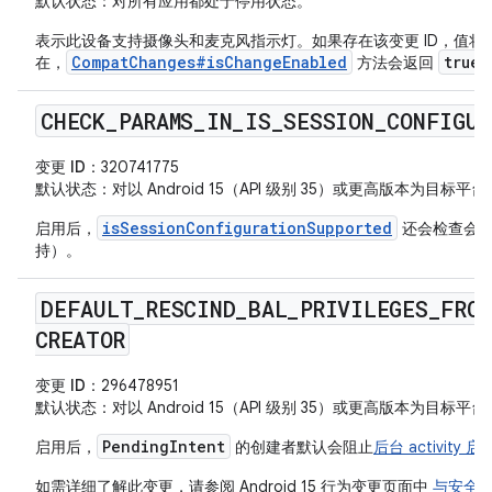
默认状态
：对所有应用都处于停用状态。
表示此设备支持摄像头和麦克风指示灯。如果存在该变更 ID，值将
CompatChanges#isChangeEnabled
true
在，
方法会返回
CHECK
_
PARAMS
_
IN
_
IS
_
SESSION
_
CONFIGUR
变更 ID
：320741775
默认状态
：对以 Android 15（API 级别 35）或更高版本为目
isSessionConfigurationSupported
启用后，
还会检查会话
持）。
DEFAULT
_
RESCIND
_
BAL
_
PRIVILEGES
_
FROM
CREATOR
变更 ID
：296478951
默认状态
：对以 Android 15（API 级别 35）或更高版本为目
PendingIntent
启用后，
的创建者默认会阻止
后台 activity 启
如需详细了解此变更，请参阅 Android 15 行为变更页面中
与安全后台