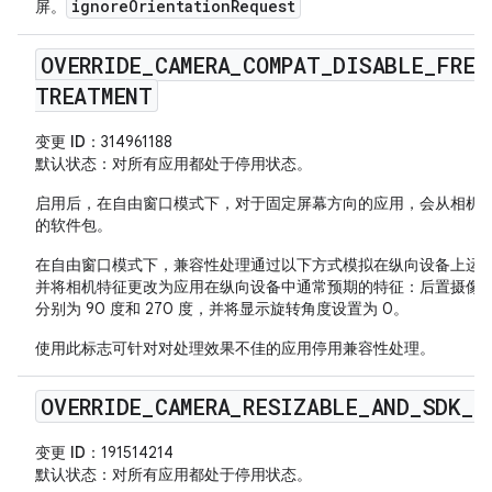
ignoreOrientationRequest
屏。
OVERRIDE
_
CAMERA
_
COMPAT
_
DISABLE
_
FREE
TREATMENT
变更 ID
：314961188
默认状态
：对所有应用都处于停用状态。
启用后，在自由窗口模式下，对于固定屏幕方向的应用，会从相机
的软件包。
在自由窗口模式下，兼容性处理通过以下方式模拟在纵向设备上运
并将相机特征更改为应用在纵向设备中通常预期的特征：后置摄像
分别为 90 度和 270 度，并将显示旋转角度设置为 0。
使用此标志可针对对处理效果不佳的应用停用兼容性处理。
OVERRIDE
_
CAMERA
_
RESIZABLE
_
AND
_
SDK
_
C
变更 ID
：191514214
默认状态
：对所有应用都处于停用状态。