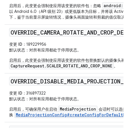
android:re
启用后，此变更会强制使应用该变更的软件包：忽略
以 Android 6.0（API 级别 23）或更低版本为目标，并将该 Act
下，鉴于当前显示屏旋转情况，摄像头画面旋转和剪裁的值仅取决
OVERRIDE
_
CAMERA
_
ROTATE
_
AND
_
CROP
_
DEF
变更 ID
：189229956
默认状态
：对所有应用都处于停用状态。
启用后，此变更会强制使应用该变更的软件包替换默认的摄像头画
CaptureRequest.SCALER_ROTATE_AND_CROP_NONE
。
OVERRIDE
_
DISABLE
_
MEDIA
_
PROJECTION
_
S
变更 ID
：316897322
默认状态
：对所有应用都处于停用状态。
MediaProjection
启用后，可确保用户在启动
会话时可以选择
MediaProjectionConfig#createConfigForDefaultDi
换