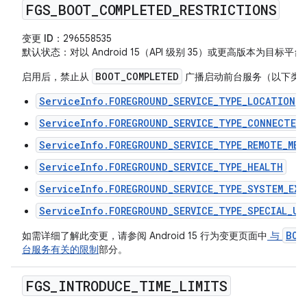
FGS
_
BOOT
_
COMPLETED
_
RESTRICTIONS
变更 ID
：296558535
默认状态
：对以 Android 15（API 级别 35）或更高版本为目
BOOT_COMPLETED
启用后，禁止从
广播启动前台服务（以下类
ServiceInfo.FOREGROUND_SERVICE_TYPE_LOCATION
ServiceInfo.FOREGROUND_SERVICE_TYPE_CONNECTED_
ServiceInfo.FOREGROUND_SERVICE_TYPE_REMOTE_MES
ServiceInfo.FOREGROUND_SERVICE_TYPE_HEALTH
ServiceInfo.FOREGROUND_SERVICE_TYPE_SYSTEM_EXE
ServiceInfo.FOREGROUND_SERVICE_TYPE_SPECIAL_US
BOO
如需详细了解此变更，请参阅 Android 15 行为变更页面中
与
台服务有关的限制
部分。
FGS
_
INTRODUCE
_
TIME
_
LIMITS