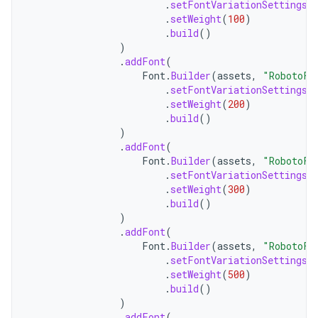
.
setFontVariationSettings
(
.
setWeight
(
100
)
.
build
()
)
.
addFont
(
Font
.
Builder
(
assets
,
"RobotoFl
.
setFontVariationSettings
(
.
setWeight
(
200
)
.
build
()
)
.
addFont
(
Font
.
Builder
(
assets
,
"RobotoFl
.
setFontVariationSettings
(
.
setWeight
(
300
)
.
build
()
)
.
addFont
(
Font
.
Builder
(
assets
,
"RobotoFl
.
setFontVariationSettings
(
.
setWeight
(
500
)
.
build
()
)
.
addFont
(