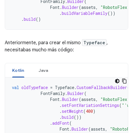
FontFamily
.
Builder
(
Font
.
Builder
(
assets
,
"RobotoFlex.t
.
buildVariableFamily
())
.
build
()
Anteriormente, para crear el mismo
Typeface
,
necesitabas mucho más código:
Kotlin
Java
val
oldTypeface
=
Typeface
.
CustomFallbackBuilder
(
FontFamily
.
Builder
(
Font
.
Builder
(
assets
,
"RobotoFlex.t
.
setFontVariationSettings
(
"'wg
.
setWeight
(
400
)
.
build
())
.
addFont
(
Font
.
Builder
(
assets
,
"RobotoFl