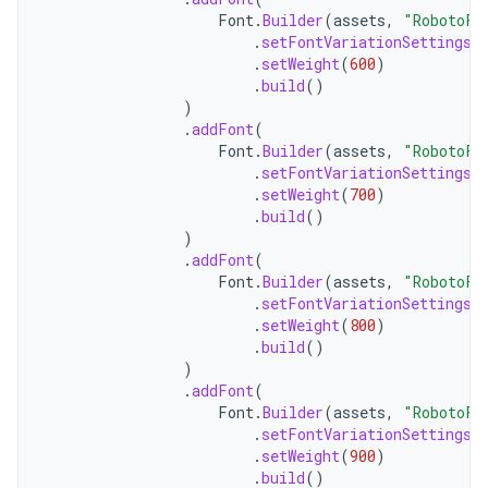
Font
.
Builder
(
assets
,
"RobotoFl
.
setFontVariationSettings
(
.
setWeight
(
600
)
.
build
()
)
.
addFont
(
Font
.
Builder
(
assets
,
"RobotoFl
.
setFontVariationSettings
(
.
setWeight
(
700
)
.
build
()
)
.
addFont
(
Font
.
Builder
(
assets
,
"RobotoFl
.
setFontVariationSettings
(
.
setWeight
(
800
)
.
build
()
)
.
addFont
(
Font
.
Builder
(
assets
,
"RobotoFl
.
setFontVariationSettings
(
.
setWeight
(
900
)
.
build
()