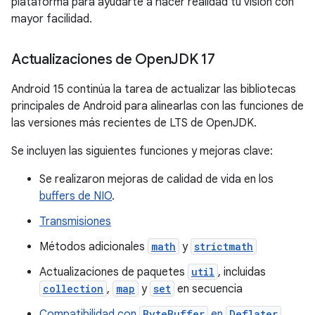
plataforma para ayudarte a hacer realidad tu visión con
mayor facilidad.
Actualizaciones de Open
JDK 17
Android 15 continúa la tarea de actualizar las bibliotecas
principales de Android para alinearlas con las funciones de
las versiones más recientes de LTS de OpenJDK.
Se incluyen las siguientes funciones y mejoras clave:
Se realizaron mejoras de calidad de vida en los
buffers de NIO
.
Transmisiones
Métodos adicionales
math
y
strictmath
Actualizaciones de paquetes
util
, incluidas
collection
,
map
y
set
en secuencia
Compatibilidad con
ByteBuffer
en
Deflater