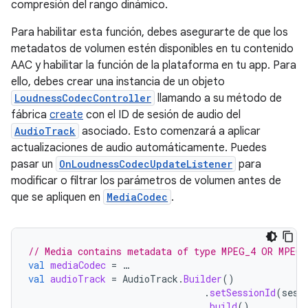
compresión del rango dinámico.
Para habilitar esta función, debes asegurarte de que los
metadatos de volumen estén disponibles en tu contenido
AAC y habilitar la función de la plataforma en tu app. Para
ello, debes crear una instancia de un objeto
LoudnessCodecController
llamando a su método de
fábrica
create
con el ID de sesión de audio del
AudioTrack
asociado. Esto comenzará a aplicar
actualizaciones de audio automáticamente. Puedes
pasar un
OnLoudnessCodecUpdateListener
para
modificar o filtrar los parámetros de volumen antes de
que se apliquen en
MediaCodec
.
// Media contains metadata of type MPEG_4 OR MPEG_
val
mediaCodec
=
…
val
audioTrack
=
AudioTrack
.
Builder
()
.
setSessionId
(
sess
.
build
()