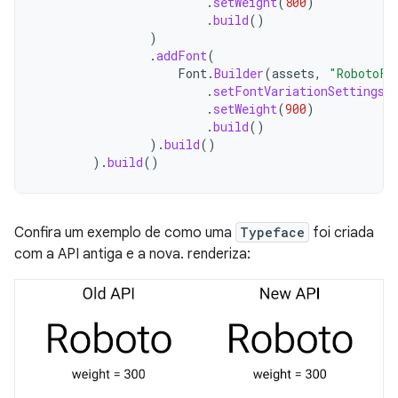
.
setWeight
(
800
)
.
build
()
)
.
addFont
(
Font
.
Builder
(
assets
,
"RobotoFl
.
setFontVariationSettings
(
.
setWeight
(
900
)
.
build
()
).
build
()
).
build
()
Confira um exemplo de como uma
Typeface
foi criada
com a API antiga e a nova. renderiza: