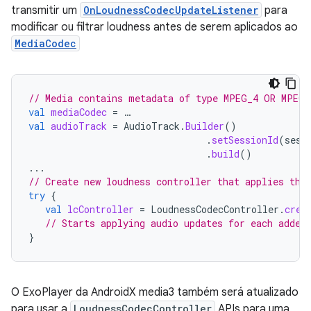
transmitir um
OnLoudnessCodecUpdateListener
para
modificar ou filtrar loudness antes de serem aplicados ao
MediaCodec
// Media contains metadata of type MPEG_4 OR MPEG_
val
mediaCodec
=
…
val
audioTrack
=
AudioTrack
.
Builder
()
.
setSessionId
(
sess
.
build
()
...
// Create new loudness controller that applies the
try
{
val
lcController
=
LoudnessCodecController
.
crea
// Starts applying audio updates for each added
}
O ExoPlayer da AndroidX media3 também será atualizado
para usar a
LoudnessCodecController
APIs para uma