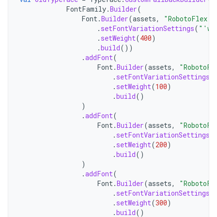
FontFamily
.
Builder
(
Font
.
Builder
(
assets
,
"RobotoFlex.t
.
setFontVariationSettings
(
"'wg
.
setWeight
(
400
)
.
build
())
.
addFont
(
Font
.
Builder
(
assets
,
"RobotoFl
.
setFontVariationSettings
(
.
setWeight
(
100
)
.
build
()
)
.
addFont
(
Font
.
Builder
(
assets
,
"RobotoFl
.
setFontVariationSettings
(
.
setWeight
(
200
)
.
build
()
)
.
addFont
(
Font
.
Builder
(
assets
,
"RobotoFl
.
setFontVariationSettings
(
.
setWeight
(
300
)
.
build
()