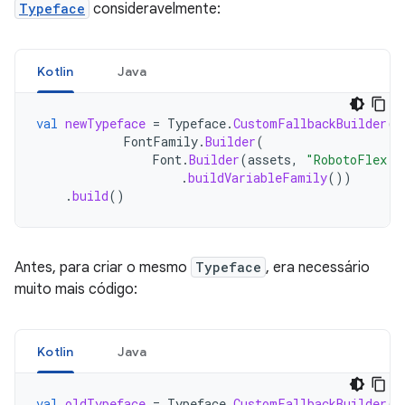
Typeface
consideravelmente:
Kotlin
Java
val
newTypeface
=
Typeface
.
CustomFallbackBuilder
(
FontFamily
.
Builder
(
Font
.
Builder
(
assets
,
"RobotoFlex.t
.
buildVariableFamily
())
.
build
()
Antes, para criar o mesmo
Typeface
, era necessário
muito mais código:
Kotlin
Java
val
oldTypeface
=
Typeface
.
CustomFallbackBuilder
(