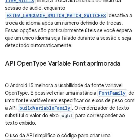
TIME_MILLIS
limita a troca automática ao início da
sessão de áudio, enquanto
EXTRA_LANGUAGE_SWITCH_MATCH_SWITCHES
desativa a
troca de idioma após um número definido de trocas.
Essas opções são particularmente úteis se você espera
que um único idioma seja falado durante a sessão e seja
detectado automaticamente.
API Open
Type Variable Font aprimorada
O Android 15 melhora a usabilidade da fonte variável
OpenType. É possível criar uma instância
FontFamily
de
uma fonte variável sem especificar os eixos de peso com
a API
buildVariableFamily
. O renderizador de texto
substitui o valor do eixo
wght
para corresponder ao
texto exibido.
O uso da API simplifica o código para criar uma