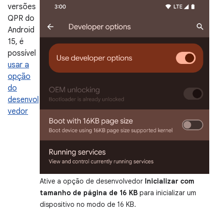
versões
QPR do
Android
15, é
possível
usar a
opção
do
desenvol
vedor
Ative a opção de desenvolvedor
Inicializar com
tamanho de página de 16 KB
para inicializar um
dispositivo no modo de 16 KB.