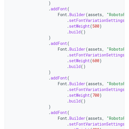
)
.
addFont
(
Font
.
Builder
(
assets
,
"RobotoFl
.
setFontVariationSettings
(
.
setWeight
(
500
)
.
build
()
)
.
addFont
(
Font
.
Builder
(
assets
,
"RobotoFl
.
setFontVariationSettings
(
.
setWeight
(
600
)
.
build
()
)
.
addFont
(
Font
.
Builder
(
assets
,
"RobotoFl
.
setFontVariationSettings
(
.
setWeight
(
700
)
.
build
()
)
.
addFont
(
Font
.
Builder
(
assets
,
"RobotoFl
.
setFontVariationSettings
(