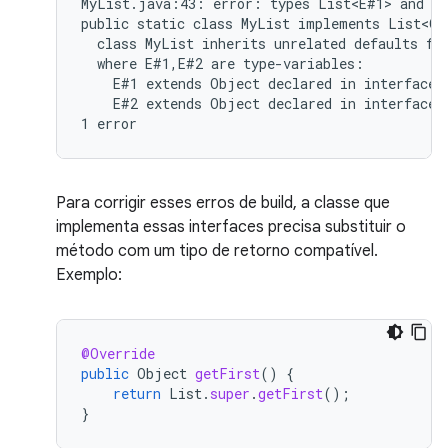
MyList.java:43: error: types List<E#1> and My
public static class MyList implements List<Ob
  class MyList inherits unrelated defaults for
  where E#1,E#2 are type-variables:

    E#1 extends Object declared in interface L
    E#2 extends Object declared in interface M
Para corrigir esses erros de build, a classe que
implementa essas interfaces precisa substituir o
método com um tipo de retorno compatível.
Exemplo:
@Override
public
Object
getFirst
()
{
return
List
.
super
.
getFirst
();
}