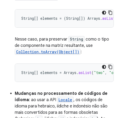
String
[]
elements
=
(
String
[]
)
Arrays
.
asList
(
Nesse caso, para preservar
String
como o tipo
de componente na matriz resultante, use
Collection.toArray(Object[])
:
String
[]
elements
=
Arrays
.
asList
(
"two"
,
"one
Mudanças no processamento de códigos de
idioma
: ao usar a API
Locale
, os códigos de
idioma para hebraico, iídiche e indonésio não são
mais convertidos para as formas obsoletas