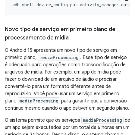
adb
shell
device_config
put
activity_manager
data_
Novo tipo de serviço em primeiro plano de
processamento de mídia
O Android 15 apresenta um novo tipo de serviço em
primeiro plano,
mediaProcessing
. Esse tipo de serviço
é adequado para operações como transcodificação de
arquivos de mídia. Por exemplo, um app de mídia pode
fazer o download de um arquivo de áudio e precisar
convertê-lo para um formato diferente antes de
reproduzi-lo. Você pode usar um serviço em primeiro
plano
mediaProcessing
para garantir que a conversão
continue mesmo quando o app estiver em segundo plano.
O sistema permite que os serviços
mediaProcessing
de
um app sejam executados por um total de 6 horas em um
período de 24 horas. Depois disso, o sistema chama o