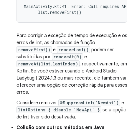
MainActivity.kt:41: Error: Call requires API 
Para corrigir a exceção de tempo de execução e os
erros de lint, as chamadas de função
removeFirst()
e
removeLast()
podem ser
substituídas por
removeAt(0)
e
removeAt(list.lastIndex)
, respectivamente, em
Kotlin. Se você estiver usando o Android Studio
Ladybug | 2024.1.3 ou mais recente, ele também vai
oferecer uma opção de correção rápida para esses
erros.
Considere remover
@SuppressLint("NewApi")
e
lintOptions { disable 'NewApi' }
se a opção
de lint tiver sido desativada.
Colisão com outros métodos em Java