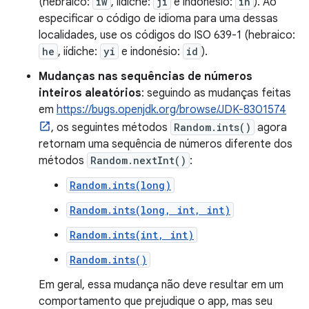
(hebraico:
iw
, iídiche:
ji
e indonésio:
in
). Ao
especificar o código de idioma para uma dessas
localidades, use os códigos do ISO 639-1 (hebraico:
he
, iídiche:
yi
e indonésio:
id
).
Mudanças nas sequências de números
inteiros aleatórios
: seguindo as mudanças feitas
em
https://bugs.openjdk.org/browse/JDK-8301574
, os seguintes métodos
Random.ints()
agora
retornam uma sequência de números diferente dos
métodos
Random.nextInt()
:
Random.ints(long)
Random.ints(long, int, int)
Random.ints(int, int)
Random.ints()
Em geral, essa mudança não deve resultar em um
comportamento que prejudique o app, mas seu