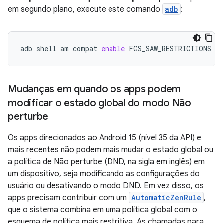
em segundo plano, execute este comando
adb
:
adb
shell
am
compat
enable
FGS_SAW_RESTRICTIONS
yo
Mudanças em quando os apps podem
modificar o estado global do modo Não
perturbe
Os apps direcionados ao Android 15 (nível 35 da API) e
mais recentes não podem mais mudar o estado global ou
a política de Não perturbe (DND, na sigla em inglês) em
um dispositivo, seja modificando as configurações do
usuário ou desativando o modo DND. Em vez disso, os
apps precisam contribuir com um
AutomaticZenRule
,
que o sistema combina em uma política global com o
esquema de política mais restritiva. As chamadas para