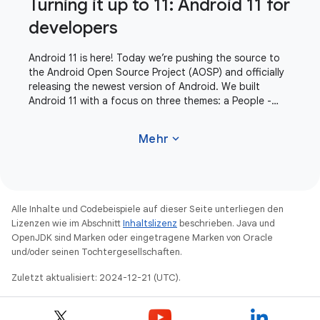
Turning it up to 11: Android 11 for
developers
Android 11 is here! Today we’re pushing the source to
the Android Open Source Project (AOSP) and officially
releasing the newest version of Android. We built
Android 11 with a focus on three themes: a People -
centric approach to communication,
expand_more
Mehr
Alle Inhalte und Codebeispiele auf dieser Seite unterliegen den
Lizenzen wie im Abschnitt
Inhaltslizenz
beschrieben. Java und
OpenJDK sind Marken oder eingetragene Marken von Oracle
und/oder seinen Tochtergesellschaften.
Zuletzt aktualisiert: 2024-12-21 (UTC).