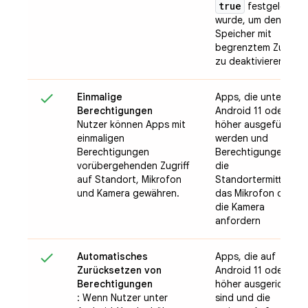
true
festgelegt
wurde, um den
Speicher mit
begrenztem Zugriff
zu deaktivieren
Einmalige
Apps, die unter
Berechtigungen
Android 11 oder
Nutzer können Apps mit
höher ausgeführt
einmaligen
werden und
Berechtigungen
Berechtigungen für
vorübergehenden Zugriff
die
auf Standort, Mikrofon
Standortermittlung,
und Kamera gewähren.
das Mikrofon oder
die Kamera
anfordern
Automatisches
Apps, die auf
Zurücksetzen von
Android 11 oder
Berechtigungen
höher ausgerichtet
: Wenn Nutzer unter
sind und die