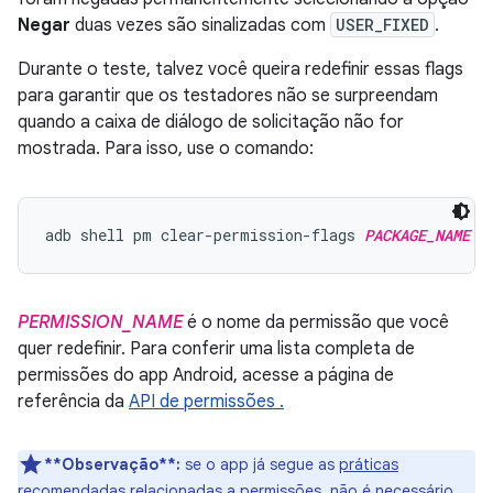
Negar
duas vezes são sinalizadas com
USER_FIXED
.
Durante o teste, talvez você queira redefinir essas flags
para garantir que os testadores não se surpreendam
quando a caixa de diálogo de solicitação não for
mostrada. Para isso, use o comando:
adb shell pm clear-permission-flags 
PACKAGE_NAME
P
PERMISSION_NAME
é o nome da permissão que você
quer redefinir. Para conferir uma lista completa de
permissões do app Android, acesse a página de
referência da
API de permissões .
**Observação**:
se o app já segue as
práticas
recomendadas relacionadas a permissões
, não é necessário