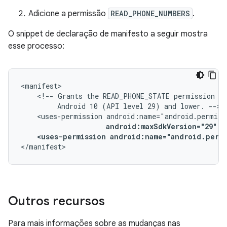
Adicione a permissão
READ_PHONE_NUMBERS
.
O snippet de declaração de manifesto a seguir mostra
esse processo:
<!--
Grants
the
READ_PHONE_STATE
permission
on
Android
10
(API
level
29)
and
lower.
<uses-permission
android:maxSdkVersion="29"
<uses-permission
android:name="android.perm
</manifest>
Outros recursos
Para mais informações sobre as mudanças nas