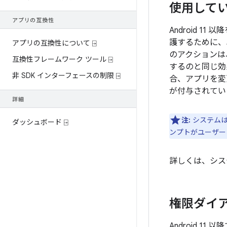
使用して
アプリの互換性
Android 
護するために、
アプリの互換性について ⍈
のアクションは
互換性フレームワーク ツール ⍈
するのと同じ効
非 SDK インターフェースの制限 ⍈
合、アプリを変
が付与されてい
詳細
注:
システム
ダッシュボード ⍈
ンプトがユーザー
詳しくは、シス
権限ダイ
Android 