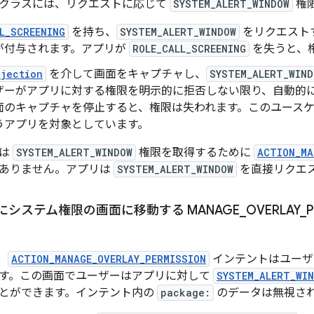
クラスには、リクエストに応じて
SYSTEM_ALERT_WINDOW
権
L_SCREENING
を持ち、
SYSTEM_ALERT_WINDOW
をリクエスト
が付与されます。アプリが
ROLE_CALL_SCREENING
を失うと、
ojection
を介して画面をキャプチャし、
SYSTEM_ALERT_WIND
ザーがアプリに対する権限を明示的に拒否しない限り、自動的
面のキャプチャを停止すると、権限は失われます。このユース
うアプリを対象としています。
リは
SYSTEM_ALERT_WINDOW
権限を取得するために
ACTION_MA
ありません。アプリは
SYSTEM_ALERT_WINDOW
を直接リクエ
システム権限の画面に移動する MANAGE
_
OVERLAY
_
降、
ACTION_MANAGE_OVERLAY_PERMISSION
インテントはユーザ
す。この画面でユーザーはアプリに対して
SYSTEM_ALERT_WI
とができます。インテント内の
package:
のデータは無視さ