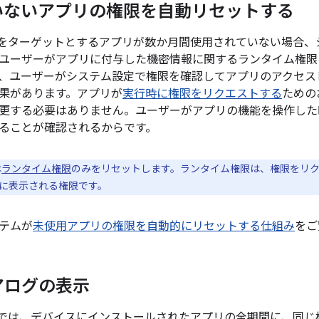
いないアプリの権限を自動リセットする
11 以降をターゲットとするアプリが数か月間使用されていない場
ユーザーがアプリに付与した機密情報に関するランタイム権限
、ユーザーがシステム設定で権限を確認してアプリのアクセスレ
果があります。アプリが
実行時に権限をリクエストする
ための
更する必要はありません。ユーザーがアプリの機能を操作した
ることが確認されるからです。
は
ランタイム権限
のみをリセットします。ランタイム権限は、権限をリク
に表示される権限です。
テムが
未使用アプリの権限を自動的にリセットする仕組み
をご
アログの表示
11 以降では、デバイスにインストールされたアプリの全期間に、