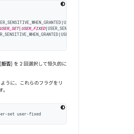
ER_SENSITIVE_WHEN_GRANTED|USER_SENSITIVE_WHEN_DENIED]

USER_SET
|
USER_FIXED
|USER_SENSITIVE_WHEN_GRANTED|USER_SEN
R_SENSITIVE_WHEN_GRANTED|USER_SENSITIVE_WHEN_DENIED]

[
拒否
] を 2 回選択して恒久的に
いように、これらのフラグをリ
す。
ser-set user-fixed