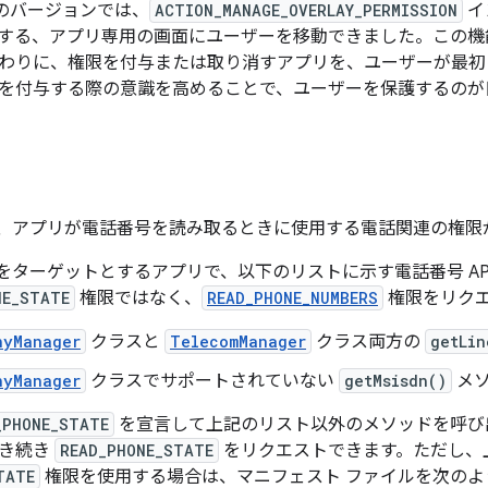
以前のバージョンでは、
ACTION_MANAGE_OVERLAY_PERMISSION
イ
る、アプリ専用の画面にユーザーを移動できました。この機能は、A
わりに、権限を付与または取り消すアプリを、ユーザーが最初
を付与する際の意識を高めることで、ユーザーを保護するのが
11 では、アプリが電話番号を読み取るときに使用する電話関連の権
11 以降をターゲットとするアプリで、以下のリストに示す電話番号 
NE_STATE
権限ではなく、
READ_PHONE_NUMBERS
権限をリク
nyManager
クラスと
TelecomManager
クラス両方の
getLin
nyManager
クラスでサポートされていない
getMsisdn()
メ
_PHONE_STATE
を宣言して上記のリスト以外のメソッドを呼び出す場
引き続き
READ_PHONE_STATE
をリクエストできます。ただし、
TATE
権限を使用する場合は、マニフェスト ファイルを次のよ