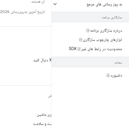
آن هستند.
به روز رسانی های مرجع
تاریخ آخرین به‌روزرسانی 2026-08-07 به‌وقت ساعت هماهنگ جهانی.
سازگاری برنامه
درباره سازگاری برنامه ⍈
ابزارهای چارچوب سازگاری ⍈
محدودیت در رابط های غیر SDK ⍈
X
AndroidDev@ را در X دنبال کنید
بیشتر
داشبورد ⍈
مطالب بیشتر درباره
کاوش
ANDROID
بازی
Android
یادگیری ماشین
Android برای سازمان‌ها
بهداشت و سلامت